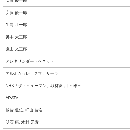
安藤 優一郎
安藤 優一郎
生島 壮一郎
奥本 大三郎
嵐山 光三郎
アレキサンダー・ベネット
アルボムッレ・スマナサーラ
NHK「ザ・ヒューマン」取材班 川上 雄三
ARATA
越智 道雄, 町山 智浩
明石 康, 木村 元彦