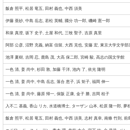
飯倉 照平, 松居 竜五, 田村 義也, 中西 須美
伊藤 亜紗, 中島 岳志, 若松 英輔, 國分 功一郎, 磯崎 憲一郎
和泉 真澄, 坂下 史子, 土屋 和代, 三牧 聖子, 吉原 真里
阿部 公彦, 沼野 充義, 納富 信留, 大西 克也, 安藤 宏, 東京大学文
池澤 夏樹, 吉岡 忍, 鹿島 茂, 大高 保二郎, 宮崎 駿, 高志の国文学館
一色 清, 姜 尚中, 杉田 敦, 加藤 千洋, 池内 了, 依光 隆明
一色 清, 姜 尚中, 中島 岳志, 落合 恵子, 浜 矩子, 福岡 伸一
一色 清, 姜 尚中, 藤原 帰一, 保阪 正康, 金子 勝, 吉岡 桂子
入不二 基義, 香山 リカ, 水道橋博士, ターザン 山本, 松原 隆一郎, 夢枕
飯倉 照平, 松居 竜五, 田村 義也, 中西 須美, 志村 真幸, 南條 竹則, 前