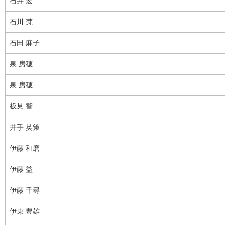
石井 宏
石川 梵
石田 麻子
泉 房穂
泉 房穂
板見 智
井手 英策
伊藤 和磨
伊藤 益
伊藤 千尋
伊東 豊雄