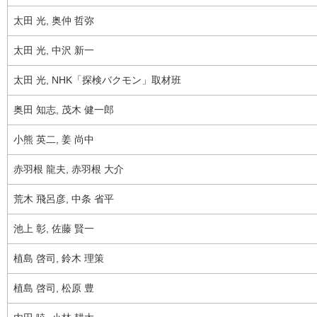
太田 光, 奥仲 哲弥
太田 光, 中沢 新一
太田 光, NHK「探検バクモン」取材班
奥田 知志, 茂木 健一郎
小熊 英二, 姜 尚中
赤羽根 龍夫, 赤羽根 大介
荒木 飛呂彦, 中条 省平
池上 彰, 佐藤 賢一
植島 啓司, 鈴木 理策
植島 啓司, 松原 豊