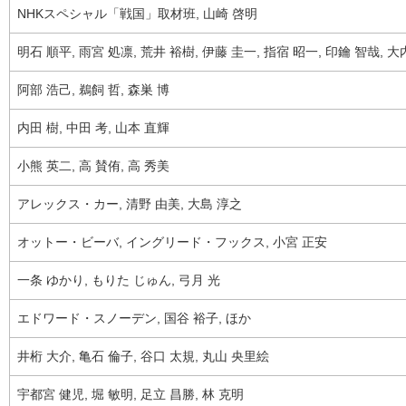
NHKスペシャル「戦国」取材班, 山崎 啓明
明石 順平, 雨宮 処凛, 荒井 裕樹, 伊藤 圭一, 指宿 昭一, 印鑰 智哉, 大
阿部 浩己, 鵜飼 哲, 森巣 博
内田 樹, 中田 考, 山本 直輝
小熊 英二, 高 賛侑, 高 秀美
アレックス・カー, 清野 由美, 大島 淳之
オットー・ビーバ, イングリード・フックス, 小宮 正安
一条 ゆかり, もりた じゅん, 弓月 光
エドワード・スノーデン, 国谷 裕子, ほか
井桁 大介, 亀石 倫子, 谷口 太規, 丸山 央里絵
宇都宮 健児, 堀 敏明, 足立 昌勝, 林 克明