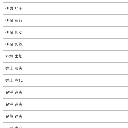
伊東 順子
伊藤 隆行
伊藤 俊治
伊藤 智義
稲垣 太郎
井上 篤夫
井上 孝代
猪浦 道夫
猪浦 道夫
猪熊 建夫