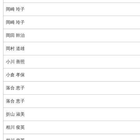
岡崎 玲子
岡崎 玲子
岡田 幹治
岡村 道雄
小川 善照
小倉 孝保
落合 恵子
落合 恵子
折山 淑美
相川 俊英