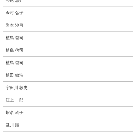
今尾 恵介
今村 弘子
岩本 沙弓
植島 啓司
植島 啓司
植島 啓司
植田 敏浩
宇田川 敦史
江上 一郎
蝦名 玲子
及川 順