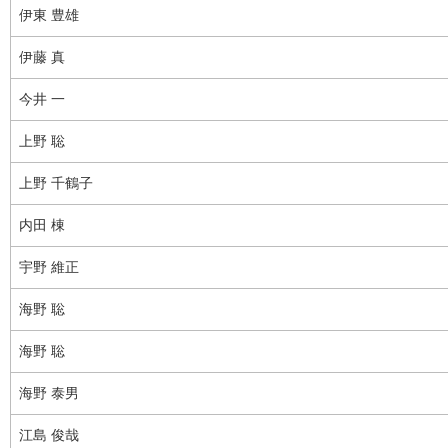
伊東 豊雄
伊藤 真
今井 一
上野 聡
上野 千鶴子
内田 棟
宇野 維正
海野 聡
海野 聡
海野 泰男
江島 俊哉