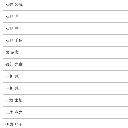
石井 公成
石原 理
石原 孝
石原 千秋
泉 嗣彦
磯部 光章
一川 誠
一川 誠
一坂 太郎
五木 寛之
伊東 順子