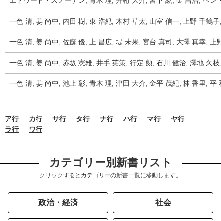
エドワード・スノーデン, 青木 理, 井桁 大介, 宮下 紘, 金 昌浩, 
一色 清, 姜 尚中, 内田 樹, 東 浩紀, 木村 草太, 山室 信一, 上野 千鶴
一色 清, 姜 尚中, 佐藤 優, 上 昌広, 堤 未果, 宮台 真司, 大澤 真幸, 
一色 清, 姜 尚中, 赤坂 憲雄, 井手 英策, 行定 勲, 石川 健治, 澤地 久
一色 清, 姜 尚中, 池上 彰, 青木 理, 津田 大介, 金平 茂紀, 林 香里, 平
ア行
カ行
サ行
タ行
ナ行
ハ行
マ行
ヤ行
ラ行
ワ行
カテゴリー別新書リスト
クリックするとカテゴリーの新書一覧に移動します。
政治・経済
社会