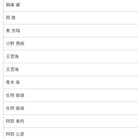
鵜塚 健
岡 敦
奥 浩哉
小野 秀樹
王雲海
王雲海
青木 皐
生明 俊雄
生明 俊雄
阿部 泰尚
阿部 公彦