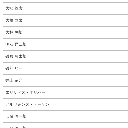
大槻 義彦
大橋 巨泉
大林 剛郎
明石 昇二郎
磯貝 勝太郎
磯前 順一
井上 恭介
エリザベス・オリバー
アルフォンス・デーケン
安藤 優一郎