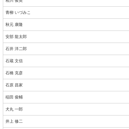
相川 俊英
青柳 いづみこ
秋元 康隆
安部 龍太郎
石井 洋二郎
石蔵 文信
石橋 克彦
石原 昌家
稲田 俊輔
犬丸 一郎
井上 修二