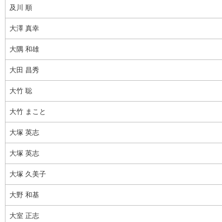
及川 順
大澤 真幸
大隅 和雄
大田 昌秀
大竹 聡
大竹 まこと
大塚 英志
大塚 英志
大塚 久美子
大野 和基
大室 正志