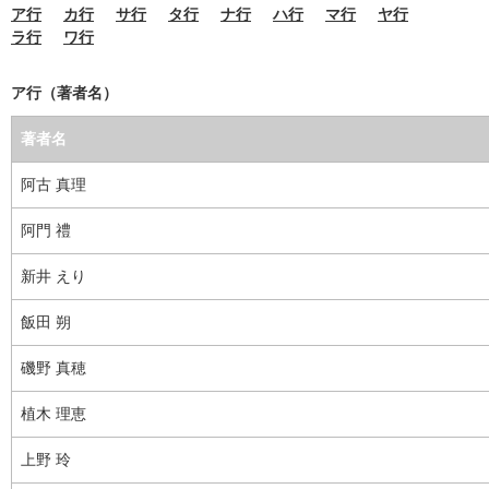
ア行
カ行
サ行
タ行
ナ行
ハ行
マ行
ヤ行
ラ行
ワ行
ア行（著者名）
著者名
阿古 真理
阿門 禮
新井 えり
飯田 朔
磯野 真穂
植木 理恵
上野 玲