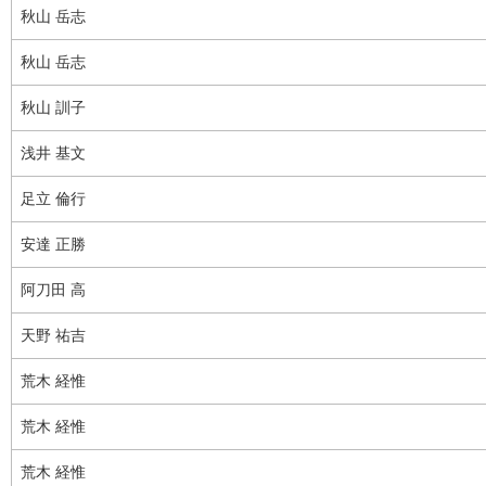
秋山 岳志
秋山 岳志
秋山 訓子
浅井 基文
足立 倫行
安達 正勝
阿刀田 高
天野 祐吉
荒木 経惟
荒木 経惟
荒木 経惟