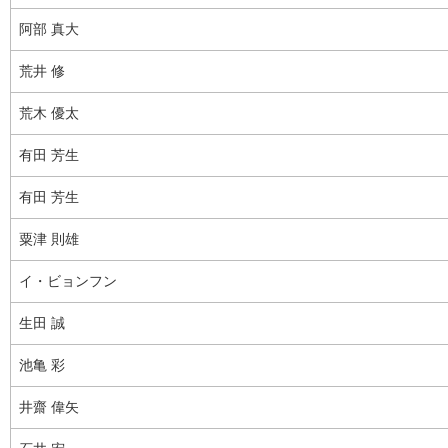
阿部 真大
荒井 修
荒木 優太
有田 芳生
有田 芳生
粟津 則雄
イ・ビョンフン
生田 誠
池亀 彩
井齋 偉矢