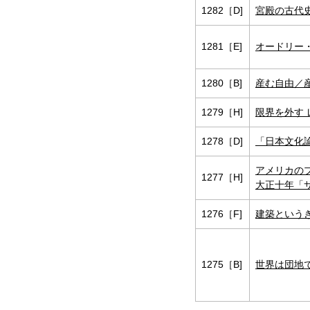
1282［D]
宮殿の古代
1281［E]
オードリー
1280［B]
産む自由／
1279［H]
限界を外す
1278［D]
「日本文化
アメリカの
1277［H]
大正十年「
1276［F]
建築という
1275［B]
世界は団地で