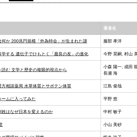
著者名
何か 200兆円規模「外為特会」が生まれた謎
服部 孝洋
科学する 遺伝子でひもとく「最良の友」の進化
今野 晃嗣, 村山 
小森 陽一, 成田 
を読む 文学と歴史の複眼的視点から
長瀬 海
漢方相談薬局 水草体質とサボテン体質
江島 俊哉
ホームに入ってみた
平野 悠
別姓はなぜ日本を変えるのか
中村 敏子
世
小山 美砂