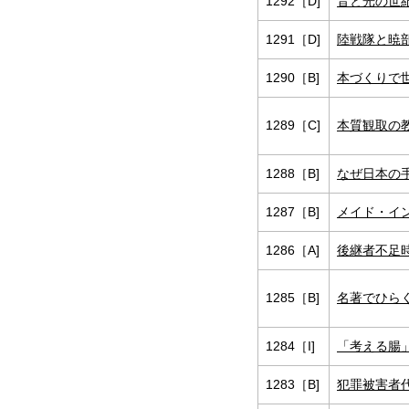
1292［D]
音と光の世紀
1291［D]
陸戦隊と暁
1290［B]
本づくりで
1289［C]
本質観取の
1288［B]
なぜ日本の
1287［B]
メイド・イ
1286［A]
後継者不足
1285［B]
名著でひら
1284［I]
「考える腸
1283［B]
犯罪被害者