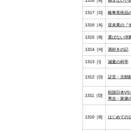
1318［B]
病まないた
1317［D]
略奪美術品
1316［A]
堤未果の『
1315［B]
選ばない消費
1314［H]
酒好きの記
1313［I]
減量の科学
1312［D]
証言・北朝
戦国日本V
1311［D]
秀吉・家康
1310［B]
はじめての