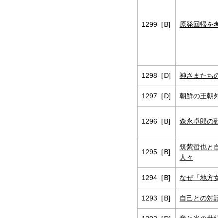
1299［B]
原発回帰を考
1298［D]
神さまたち
1297［D]
朝鮮の王朝外
1296［B]
森永卓郎の
筑紫哲也と
1295［B]
人々
1294［B]
なぜ「地方
1293［B]
自己との対話