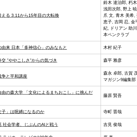
鈴木 達治郎, 朽木
浅田次郎, 野上 暁
える 3.11から15年目の大転換
爪 文, 青木 美希,
恵子, 吉岡 忍, 金
紀, ドリアン 助川
本ペンクラブ
の由来 日本「多神信心」のみなもと
木村 紀子
交 ”ややこしさ”からの気づき
森平 雅彦
森永 卓郎, 古賀 
戦争と平和講座
マガジン9編集部
自由の森大学 「文化によるまちおこし」に挑んだ
藤原 賢吾
女子」は呪縛になるのか
寺町 晋哉
 社会学者、じぶんのAIと戦う
吉見 俊哉