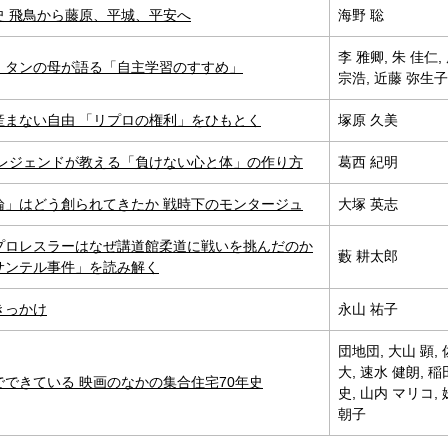
史 飛鳥から藤原、平城、平安へ
海野 聡
李 雅卿, 朱 佳仁,
・タンの母が語る「自主学習のすすめ」
宗浩, 近藤 弥生子
産まない自由 「リプロの権利」をひもとく
塚原 久美
 レジェンドが教える「負けない心と体」の作り方
葛西 紀明
論」はどう創られてきたか 戦時下のモンタージュ
大塚 英志
プロレスラーはなぜ講道館柔道に戦いを挑んだのか
藪 耕太郎
サンテル事件」を読み解く
きっかけ
永山 祐子
団地団, 大山 顕,
大, 速水 健朗, 稲
できている 映画のなかの集合住宅70年史
史, 山内 マリコ,
朝子