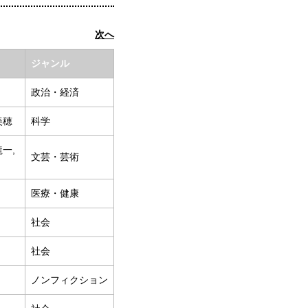
次へ
ジャンル
政治・経済
美穂
科学
龍一,
文芸・芸術
医療・健康
社会
社会
ノンフィクション