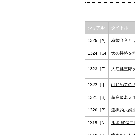
シリアル
タイトル
1325［A]
為替介入とは
1324［G]
犬の性格を
1323［F]
大江健三郎
1322［I]
はじめての
1321［B]
超高級老人
1320［B]
選択的夫婦
1319［N]
ルポ 被爆二