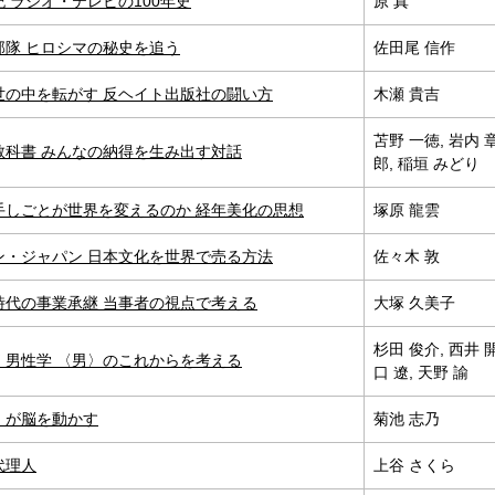
 ラジオ・テレビの100年史
原 真
部隊 ヒロシマの秘史を追う
佐田尾 信作
世の中を転がす 反ヘイト出版社の闘い方
木瀬 貴吉
苫野 一徳, 岩内 
教科書 みんなの納得を生み出す対話
郎, 稲垣 みどり
手しごとが世界を変えるのか 経年美化の思想
塚原 龍雲
ン・ジャパン 日本文化を世界で売る方法
佐々木 敦
時代の事業承継 当事者の視点で考える
大塚 久美子
杉田 俊介, 西井 開
く男性学 〈男〉のこれからを考える
口 遼, 天野 諭
」が脳を動かす
菊池 志乃
代理人
上谷 さくら