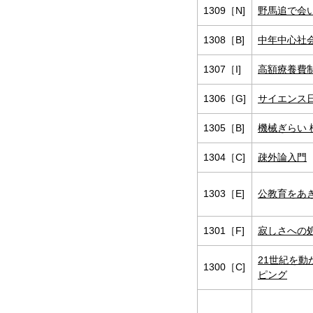
1309［N]
野馬追で会
1308［B]
中年中心社
1307［I]
高額療養費
1306［G]
サイエンス
1305［B]
機械ぎらい
1304［C]
疎外論入門
1303［E]
公教育をあき
1301［F]
寂しさへの
21世紀を動
1300［C]
ピング