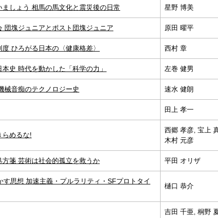
いましょう 相馬の馬文化と震災後の日常
星野 博美
会 団塊ジュニアとポスト団塊ジュニア
原田 曜平
制度 ひろがる日本の〈健康格差〉
西村 章
日本史 時代を動かした「科学の力」
左巻 健男
 機械音痴のテクノロジー史
速水 健朗
田上 孝一
西郷 孝彦, 宝上 
らめるな!
木村 元彦
処方箋 芸術は社会的孤立を救うか
平田 オリザ
かす思想 加速主義・プルラリティ・SFプロトタイ
樋口 恭介
吉田 千亜, 桐野 