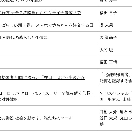
めの職場サバイバル戦略
蝦名 玲子
の行方 ナチスの略奪からウクライナ侵攻まで
福田 直子
すばらしい新世界』 スマホで赤ちゃんを注文する日
堤 未果
 AI時代の暮らしと価値観
久我 尚子
大竹 聡
福田 正博
「北朝鮮帰国者
鮮帰国者 祖国に渡った「在日」はどう生きたか
記憶を記録する
Sヨーロッパ グローバルヒストリーで読み解く信長・
NHKスペシャル
の対外戦略
国」取材班, 山崎
井桁 大介, 亀石 
公共訴訟 社会を動かす、私たちのツール
谷口 太規, 丸山 
絵