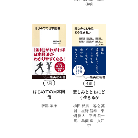
啓明
7刷
4刷
はじめての日本国
悲しみとともにど
債
う生きるか
服部 孝洋
柳田 邦男 若松 英
輔 星野 智幸 東
畑 開人 平野 啓一
郎 島薗 進 入江
杏