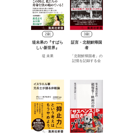
2刷
3刷
堤未果の『すばら
証言・北朝鮮帰国
しい新世界』
者
堤 未果
「北朝鮮帰国者」の
記憶を記録する会