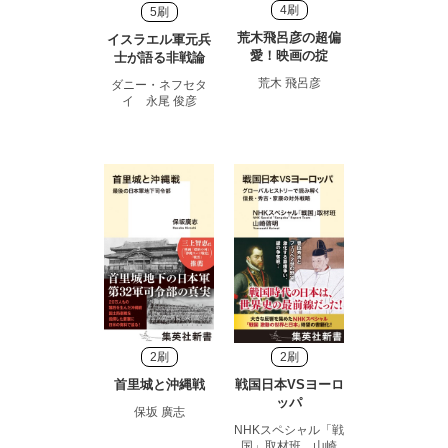
4刷
5刷
荒木飛呂彦の超偏
イスラエル軍元兵
愛！映画の掟
士が語る非戦論
荒木 飛呂彦
ダニー・ネフセタ
イ 永尾 俊彦
2刷
2刷
首里城と沖縄戦
戦国日本VSヨーロ
ッパ
保坂 廣志
NHKスペシャル「戦
国」取材班 山崎