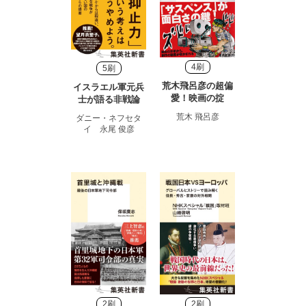
4刷
5刷
荒木飛呂彦の超偏
イスラエル軍元兵
愛！映画の掟
士が語る非戦論
荒木 飛呂彦
ダニー・ネフセタ
イ 永尾 俊彦
2刷
2刷