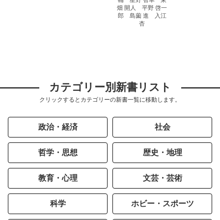
輔 星野 智幸 東
畑 開人 平野 啓一
郎 島薗 進 入江
杏
カテゴリー別新書リスト
クリックするとカテゴリーの新書一覧に移動します。
政治・経済
社会
哲学・思想
歴史・地理
教育・心理
文芸・芸術
科学
ホビー・スポーツ