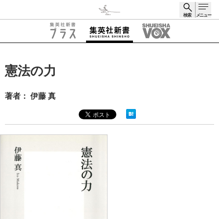
検索
メニュー
検索
憲法の力
著者： 伊藤 真