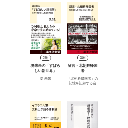
2刷
3刷
堤未果の『すばら
証言・北朝鮮帰国
しい新世界』
者
堤 未果
「北朝鮮帰国者」の
記憶を記録する会