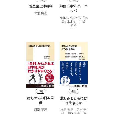
首里城と沖縄戦
戦国日本VSヨーロ
ッパ
保坂 廣志
NHKスペシャル「戦
国」取材班 山崎
啓明
7刷
4刷
はじめての日本国
悲しみとともにど
債
う生きるか
服部 孝洋
柳田 邦男 若松 英