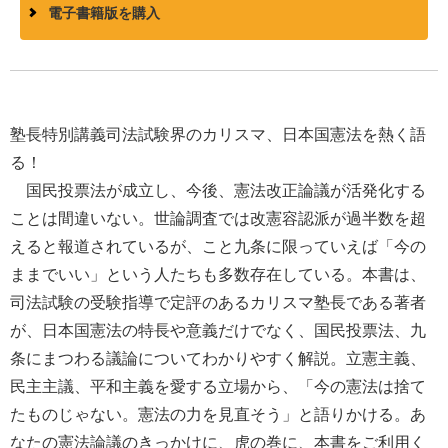
電子書籍版を購入
塾長特別講義司法試験界のカリスマ、日本国憲法を熱く語
る！
国民投票法が成立し、今後、憲法改正論議が活発化する
ことは間違いない。世論調査では改憲容認派が過半数を超
えると報道されているが、こと九条に限っていえば「今の
ままでいい」という人たちも多数存在している。本書は、
司法試験の受験指導で定評のあるカリスマ塾長である著者
が、日本国憲法の特長や意義だけでなく、国民投票法、九
条にまつわる議論についてわかりやすく解説。立憲主義、
民主主議、平和主義を愛する立場から、「今の憲法は捨て
たものじゃない。憲法の力を見直そう」と語りかける。あ
なたの憲法論議のきっかけに、虎の巻に、本書をご利用く