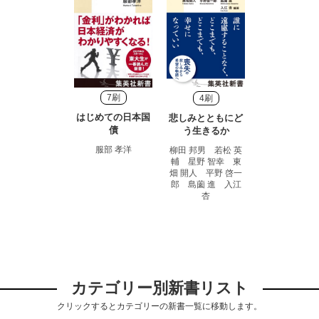
7刷
4刷
はじめての日本国
悲しみとともにど
債
う生きるか
服部 孝洋
柳田 邦男 若松 英
輔 星野 智幸 東
畑 開人 平野 啓一
郎 島薗 進 入江
杏
カテゴリー別新書リスト
クリックするとカテゴリーの新書一覧に移動します。