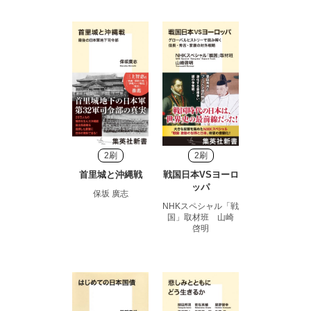
2刷
2刷
首里城と沖縄戦
戦国日本VSヨーロ
ッパ
保坂 廣志
NHKスペシャル「戦
国」取材班 山崎
啓明