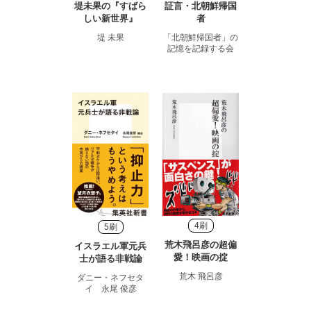
堤未果の『すばら
証言・北朝鮮帰国
しい新世界』
者
堤 未果
「北朝鮮帰国者」の
記憶を記録する会
4刷
5刷
荒木飛呂彦の超偏
イスラエル軍元兵
愛！映画の掟
士が語る非戦論
荒木 飛呂彦
ダニー・ネフセタ
イ 永尾 俊彦