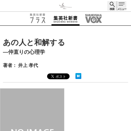
検索
メニュー
検索
あの人と和解する
―仲直りの心理学
著者： 井上 孝代