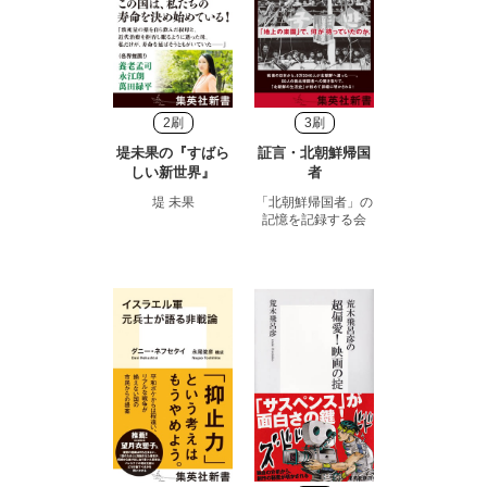
2刷
3刷
堤未果の『すばら
証言・北朝鮮帰国
しい新世界』
者
堤 未果
「北朝鮮帰国者」の
記憶を記録する会