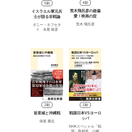
4刷
5刷
荒木飛呂彦の超偏
イスラエル軍元兵
愛！映画の掟
士が語る非戦論
荒木 飛呂彦
ダニー・ネフセタ
イ 永尾 俊彦
2刷
2刷
首里城と沖縄戦
戦国日本VSヨーロ
ッパ
保坂 廣志
NHKスペシャル「戦
国」取材班 山崎