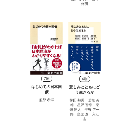
啓明
7刷
4刷
はじめての日本国
悲しみとともにど
債
う生きるか
服部 孝洋
柳田 邦男 若松 英
輔 星野 智幸 東
畑 開人 平野 啓一
郎 島薗 進 入江
杏