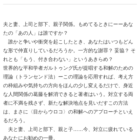
夫と妻、上司と部下、親子関係。もめてるときにーーあな
たの「あの人」は誰ですか？
誰かと争いや衝突を起こしたとき、あなたはいつもどん
な形で仲直りしているだろうか。一方的な謝罪？ 妥協？ そ
れとも「もう、付き合わない」というあきらめ？
世界的な平和学者ガルトゥング氏が提唱する和解のための
理論（トランセンド法）ーこの理論を応用すれば、考え方
の枠組みや気持ちの方向をほんの少し変えるだけで、身近
な人間関係の葛藤を解消できると著者はいう。対立する両
者に不満を残さず、新たな解決地点を見いだすこの方法
は、まさに〈目からウロコ〉の和解へのアプローチといえ
るだろう。
夫と妻、上司と部下、親と子……今、対立に疲れている
あなたにお勧めの一冊。