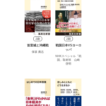
2刷
2刷
首里城と沖縄戦
戦国日本VSヨーロ
ッパ
保坂 廣志
NHKスペシャル「戦
国」取材班 山崎
啓明