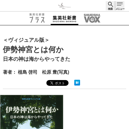
検索
メニュー
検索
＜ヴィジュアル版＞
伊勢神宮とは何か
日本の神は海からやってきた
著者： 植島 啓司 松原 豊(写真)