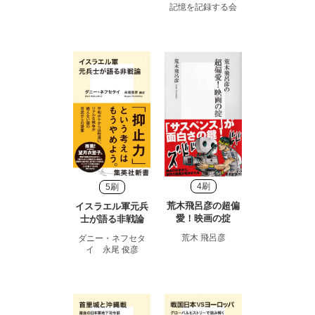
記憶を記録する会
4刷
5刷
荒木飛呂彦の超偏
イスラエル軍元兵
愛！映画の掟
士が語る非戦論
荒木 飛呂彦
ダニー・ネフセタ
イ 永尾 俊彦