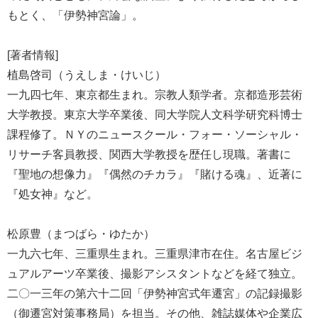
もとく、「伊勢神宮論」。
[著者情報]
植島啓司（うえしま・けいじ）
一九四七年、東京都生まれ。宗教人類学者。京都造形芸術
大学教授。東京大学卒業後、同大学院人文科学研究科博士
課程修了。ＮＹのニュースクール・フォー・ソーシャル・
リサーチ客員教授、関西大学教授を歴任し現職。著書に
『聖地の想像力』『偶然のチカラ』『賭ける魂』、近著に
『処女神』など。
松原豊（まつばら・ゆたか）
一九六七年、三重県生まれ。三重県津市在住。名古屋ビジ
ュアルアーツ卒業後、撮影アシスタントなどを経て独立。
二〇一三年の第六十二回「伊勢神宮式年遷宮」の記録撮影
（御遷宮対策事務局）を担当。その他、雑誌媒体や企業広