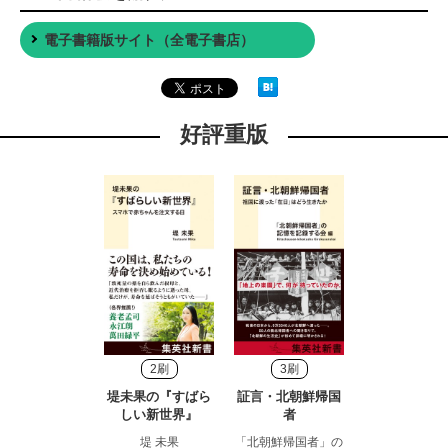
電子書籍版サイト（全電子書店）
好評重版
2刷
3刷
堤未果の『すばら
証言・北朝鮮帰国
しい新世界』
者
堤 未果
「北朝鮮帰国者」の