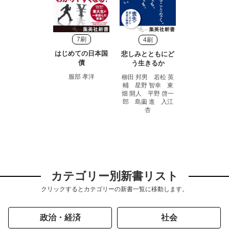
7刷
4刷
はじめての日本国
悲しみとともにど
債
う生きるか
服部 孝洋
柳田 邦男 若松 英
輔 星野 智幸 東
畑 開人 平野 啓一
郎 島薗 進 入江
杏
カテゴリー別新書リスト
クリックするとカテゴリーの新書一覧に移動します。
政治・経済
社会