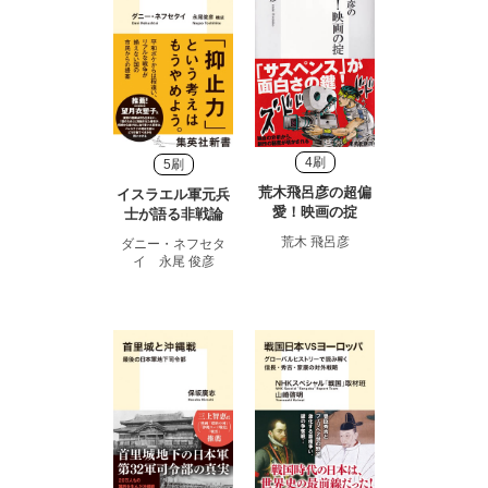
4刷
5刷
荒木飛呂彦の超偏
イスラエル軍元兵
愛！映画の掟
士が語る非戦論
荒木 飛呂彦
ダニー・ネフセタ
イ 永尾 俊彦