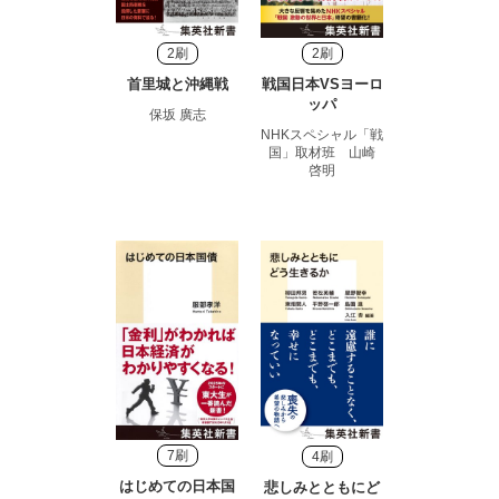
2刷
2刷
首里城と沖縄戦
戦国日本VSヨーロ
ッパ
保坂 廣志
NHKスペシャル「戦
国」取材班 山崎
啓明
7刷
4刷
はじめての日本国
悲しみとともにど