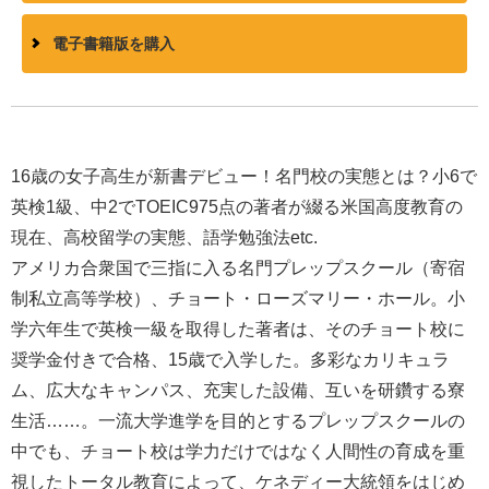
電子書籍版を購入
16歳の女子高生が新書デビュー！名門校の実態とは？小6で
英検1級、中2でTOEIC975点の著者が綴る米国高度教育の
現在、高校留学の実態、語学勉強法etc.
アメリカ合衆国で三指に入る名門プレップスクール（寄宿
制私立高等学校）、チョート・ローズマリー・ホール。小
学六年生で英検一級を取得した著者は、そのチョート校に
奨学金付きで合格、15歳で入学した。多彩なカリキュラ
ム、広大なキャンパス、充実した設備、互いを研鑽する寮
生活……。一流大学進学を目的とするプレップスクールの
中でも、チョート校は学力だけではなく人間性の育成を重
視したトータル教育によって、ケネディー大統領をはじめ