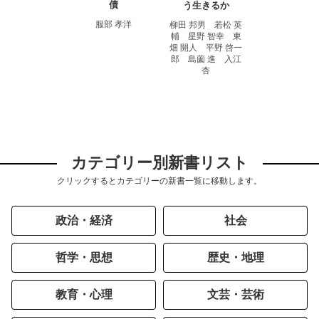
債
う生きるか
服部 孝洋
柳田 邦男 若松 英
輔 星野 智幸 東
畑 開人 平野 啓一
郎 島薗 進 入江
杏
カテゴリー別新書リスト
クリックするとカテゴリーの新書一覧に移動します。
政治・経済
社会
哲学・思想
歴史・地理
教育・心理
文芸・芸術