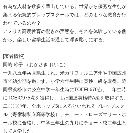
有為な人材を数多く輩出している。世界から優秀な生徒が
集まる伝統的プレップスクールでは、どのような教育が行
われているのか？
アメリカ高度教育の驚きの実態を、それを体験している側
から、楽しい留学生活を通して浮き彫りにする。
[著者情報]
岡崎 玲子 （おかざき れいこ）
一九八五年兵庫県生まれ。米カリフォルニア州や中国広州
市で幼少期を過ごす。小学六年生時に英検一級を取得。静
岡県浜松市の公立中学一年生時にTOEFL670点、二年生時
にTOEIC975点を獲得し、また国連英検特A級を取得する。
二〇〇〇年、全米トップ3に入るといわれるプレップスクー
ル（寄宿制私立高等学校）、チョート・ローズマリー・ホ
ール校に合格し、中学三年生の九月にチョート校二年生と
して入学した。