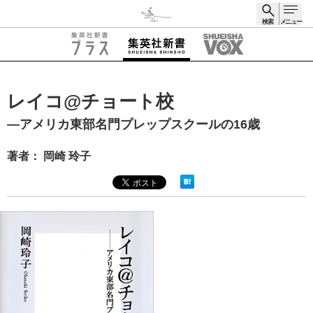
検索
メニュー
検索
レイコ@チョート校
―アメリカ東部名門プレップスクールの16歳
著者： 岡崎 玲子