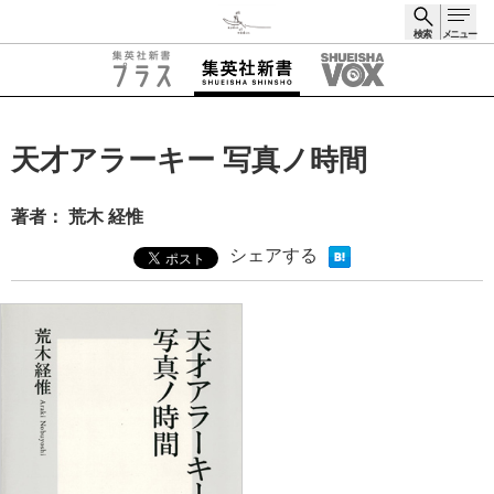
検索
メニュー
検索
天才アラーキー 写真ノ時間
著者： 荒木 経惟
シェアする