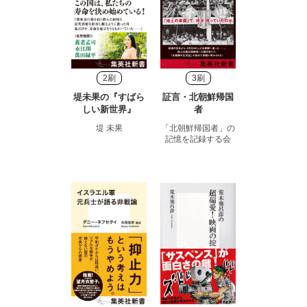
2刷
3刷
堤未果の『すばら
証言・北朝鮮帰国
しい新世界』
者
堤 未果
「北朝鮮帰国者」の
記憶を記録する会