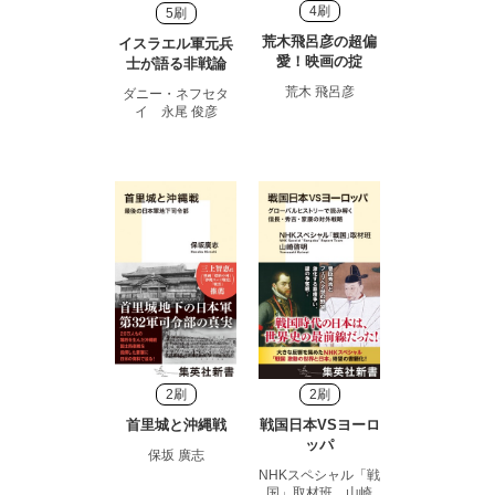
4刷
5刷
荒木飛呂彦の超偏
イスラエル軍元兵
愛！映画の掟
士が語る非戦論
荒木 飛呂彦
ダニー・ネフセタ
イ 永尾 俊彦
2刷
2刷
首里城と沖縄戦
戦国日本VSヨーロ
ッパ
保坂 廣志
NHKスペシャル「戦
国」取材班 山崎