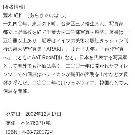
[著者情報]
荒木 経惟 （あらき のぶよし）
一九四〇年、東京の下町、台東区三ノ輪生まれ。写真家。
都立上野高校を経て千葉大学工学部写真学科卒。著書は一
五〇冊以上あり、近著はドイツの美術出版社タッシェン刊
行の超大型写真集『ARAKI』、また『去年』『再び写真
へ』（ともにAaT RooM刊）など。日本を代表する写真家
として海外でも評価は高く、二〇〇一年に開かれたフィレ
ンツェでの個展はバティカンが異例の声明を出すなど大反
響を呼んだ。二〇〇二年にはヴェネツィア、韓国などで大
個展を開催。
発売日：2002年12月17日
定価：本体760円+税
ISBN：4-08-720172-4