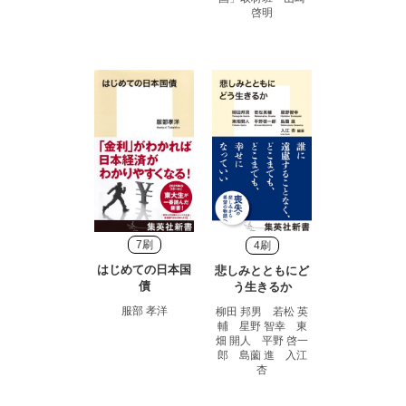
啓明
7刷
4刷
はじめての日本国
悲しみとともにど
債
う生きるか
服部 孝洋
柳田 邦男 若松 英
輔 星野 智幸 東
畑 開人 平野 啓一
郎 島薗 進 入江
杏