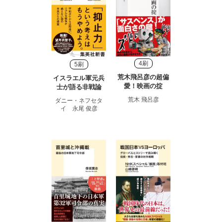
4刷
5刷
荒木飛呂彦の超偏
イスラエル軍元兵
愛！映画の掟
士が語る非戦論
荒木 飛呂彦
ダニー・ネフセタ
イ 永尾 俊彦