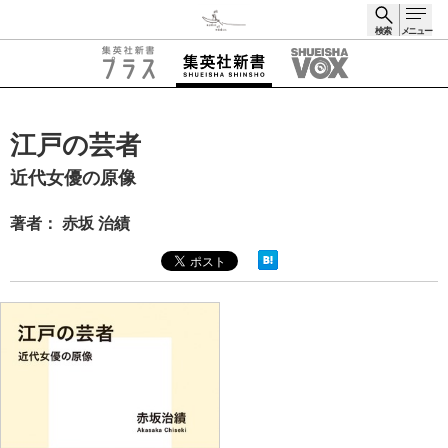
検索
メニュー
検索
江戸の芸者
近代女優の原像
著者： 赤坂 治績