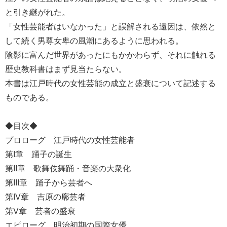
と引き継がれた。
「女性芸能者はいなかった」と誤解される遠因は、依然と
して続く男尊女卑の風潮にあるように思われる。
陰影に富んだ世界があったにもかかわらず、それに触れる
歴史教科書はまず見当たらない。
本書は江戸時代の女性芸能の成立と盛衰について記述する
ものである。
◆目次◆
プロローグ 江戸時代の女性芸能者
第I章 踊子の誕生
第II章 歌舞伎舞踊・音楽の大衆化
第III章 踊子から芸者へ
第IV章 吉原の廓芸者
第V章 芸者の盛衰
エピローグ 明治初期の国際女優