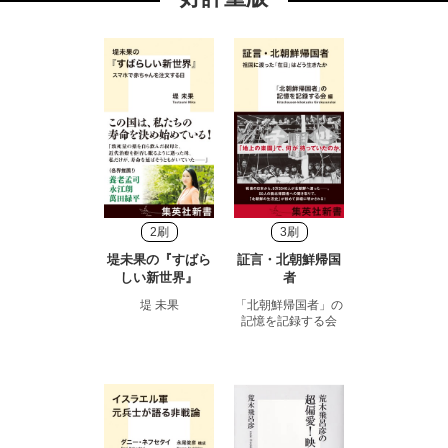
2刷
3刷
堤未果の『すばら
証言・北朝鮮帰国
しい新世界』
者
堤 未果
「北朝鮮帰国者」の
記憶を記録する会