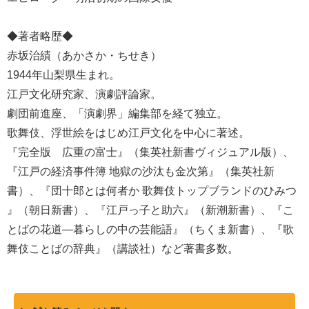
◆著者略歴◆
赤坂治績（あかさか・ちせき）
1944年山梨県生まれ。
江戸文化研究家、演劇評論家。
劇団前進座、「演劇界」編集部を経て独立。
歌舞伎、浮世絵をはじめ江戸文化を中心に著述。
『完全版 広重の富士』（集英社新書ヴィジュアル版）、
『江戸の経済事件簿 地獄の沙汰も金次第』（集英社新
書）、『団十郎とは何者か 歌舞伎トップブランドのひみつ
』（朝日新書）、『江戸っ子と助六』（新潮新書）、『こ
とばの花道―暮らしの中の芸能語』（ちくま新書）、『歌
舞伎ことばの辞典』（講談社）など著書多数。