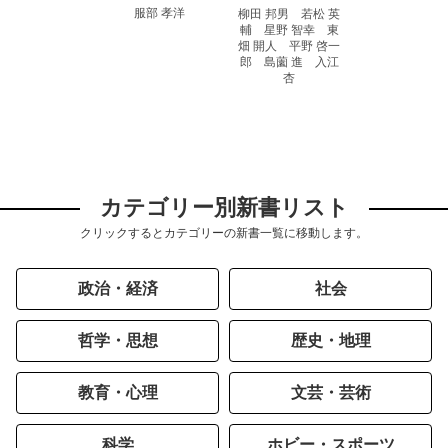
服部 孝洋
柳田 邦男 若松 英
輔 星野 智幸 東
畑 開人 平野 啓一
郎 島薗 進 入江
杏
カテゴリー別新書リスト
クリックするとカテゴリーの新書一覧に移動します。
政治・経済
社会
哲学・思想
歴史・地理
教育・心理
文芸・芸術
科学
ホビー・スポーツ