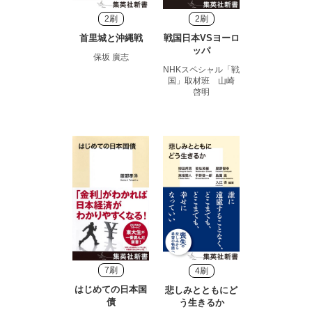
2刷
2刷
首里城と沖縄戦
戦国日本VSヨーロ
ッパ
保坂 廣志
NHKスペシャル「戦
国」取材班 山崎
啓明
7刷
4刷
はじめての日本国
悲しみとともにど
債
う生きるか