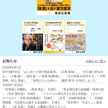
お知らせ
お知らせ一覧 »
2026年8月7日
8月刊新刊4点
『はじめての漢方相談薬局』（江島 俊哉）
、
『大江健三郎を読
む』（小森 陽一／成田 龍一／長瀬 海(構成)）
、
『犬の性格を科学する』（今野
晃嗣／村山 美穂）
、
『為替介入とは何か』（服部 孝洋)
を刊行しました
2026年7月28日
『首里城と沖縄戦』（保坂 廣志）【2刷】
、
『荒木飛呂彦の超偏愛！映画の掟
』（荒木 飛呂彦）【4刷】
、
『イスラエル軍元兵士が語る非戦論』（ダニー・
ネフセタイ／永尾 俊彦(構成)）【5刷】
、
『証言・北朝鮮帰国者』（「北朝鮮
帰国者」の記憶を記録する会(編者)）【3刷】
、
『堤未果の『すばらしい新世
界』』（堤 未果）【2刷】
の重版が決まりました