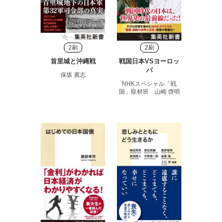
2刷
2刷
首里城と沖縄戦
戦国日本VSヨーロッ
パ
保坂 廣志
NHKスペシャル「戦
国」取材班 山崎 啓明