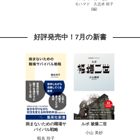
モハマド 久志本 裕子
(編)
好評発売中！7月の新書
病まないための職場サ
ルポ 被爆二世
バイバル戦略
小山 美砂
蝦名 玲子