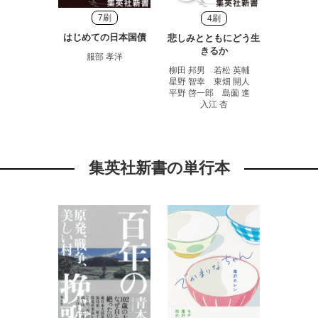
7刷
4刷
はじめての日本国債
悲しみとともにどう生
きるか
服部 孝洋
柳田 邦男 若松 英輔
星野 智幸 東畑 開人
平野 啓一郎 島薗 進
入江 杏
集英社新書の単行本