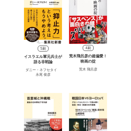
4刷
5刷
荒木飛呂彦の超偏愛！
イスラエル軍元兵士が
映画の掟
語る非戦論
荒木 飛呂彦
ダニー・ネフセタイ
永尾 俊彦