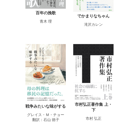
百年の挽歌
でかまりなちゃん
青木 理
滝沢カレン
市村弘正著作集 上・
戦争みたいな味がする
下
グレイス・Ｍ・チョー
市村 弘正
翻訳：石山 徳子