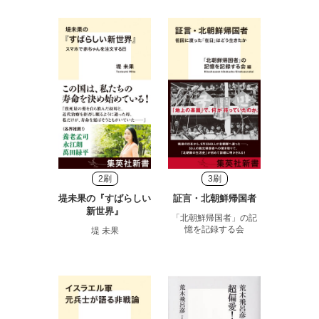
2刷
3刷
堤未果の『すばらしい
証言・北朝鮮帰国者
新世界』
「北朝鮮帰国者」の記
憶を記録する会
堤 未果