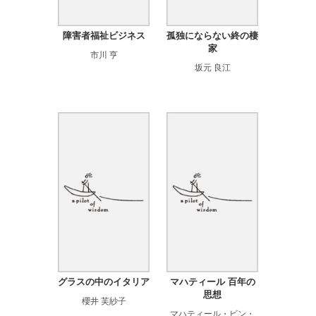
障害者福祉ビジネス
孤独にならない終の棲
家
市川 亨
坂元 良江
グラスの中のイタリア
マハティール 百年の
思想
櫻井 芙紗子
マハティール・ビン・