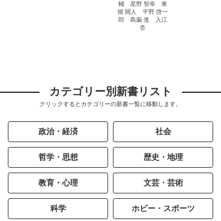
輔 星野 智幸 東
畑 開人 平野 啓一
郎 島薗 進 入江
杏
カテゴリー別新書リスト
クリックするとカテゴリーの新書一覧に移動します。
政治・経済
社会
哲学・思想
歴史・地理
教育・心理
文芸・芸術
科学
ホビー・スポーツ