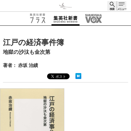
検索
メニュー
検索
江戸の経済事件簿
地獄の沙汰も金次第
著者： 赤坂 治績