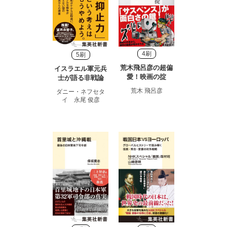
4刷
5刷
荒木飛呂彦の超偏
イスラエル軍元兵
愛！映画の掟
士が語る非戦論
荒木 飛呂彦
ダニー・ネフセタ
イ 永尾 俊彦