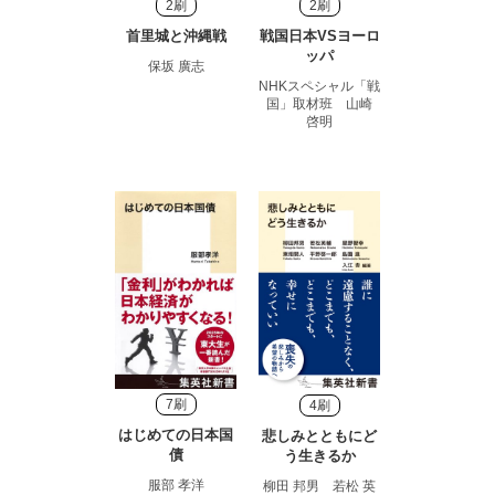
2刷
2刷
首里城と沖縄戦
戦国日本VSヨーロ
ッパ
保坂 廣志
NHKスペシャル「戦
国」取材班 山崎
啓明
7刷
4刷
はじめての日本国
悲しみとともにど
債
う生きるか
服部 孝洋
柳田 邦男 若松 英