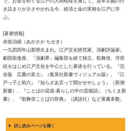
で、お金をめぐる江戸の人間模様を通じて、資本主義の行
き詰まりがささやかれる今、経済と金の実相を江戸に学
ぶ。
[著者情報]
赤坂治績（あかさか ちせき）
一九四四年山梨県生まれ。江戸文化研究家、演劇評論家。
劇団前進座、「演劇界」編集部を経て独立。歌舞伎、浮世
絵をはじめ江戸文化を中心とした著述を行っている。『完
全版 広重の富士』（集英社新書ヴィジュアル版）、『江
戸っ子と助六』『知らざあ言って聞かせやしょう』（新潮
新書）、『ことばの花道-暮らしの中の芸能語』（ちくま新
書）、『歌舞伎ことばの辞典』（講談社）など著書多数。
試し読みページを開く