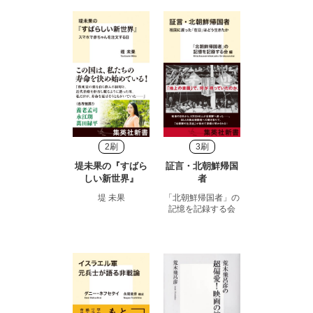
2刷
3刷
堤未果の『すばら
証言・北朝鮮帰国
しい新世界』
者
堤 未果
「北朝鮮帰国者」の
記憶を記録する会