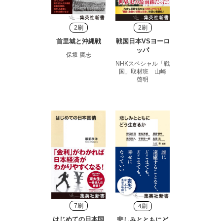
2刷
2刷
首里城と沖縄戦
戦国日本VSヨーロ
ッパ
保坂 廣志
NHKスペシャル「戦
国」取材班 山崎
啓明
7刷
4刷
はじめての日本国
悲しみとともにど