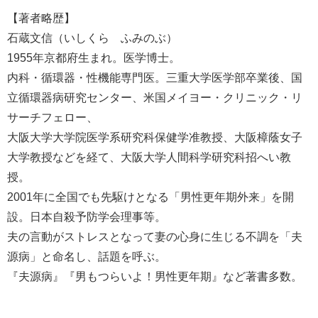
【著者略歴】
石蔵文信（いしくら ふみのぶ）
1955年京都府生まれ。医学博士。
内科・循環器・性機能専門医。三重大学医学部卒業後、国
立循環器病研究センター、米国メイヨー・クリニック・リ
サーチフェロー、
大阪大学大学院医学系研究科保健学准教授、大阪樟蔭女子
大学教授などを経て、大阪大学人間科学研究科招へい教
授。
2001年に全国でも先駆けとなる「男性更年期外来」を開
設。日本自殺予防学会理事等。
夫の言動がストレスとなって妻の心身に生じる不調を「夫
源病」と命名し、話題を呼ぶ。
『夫源病』『男もつらいよ！男性更年期』など著書多数。