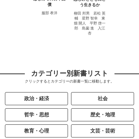
債
う生きるか
服部 孝洋
柳田 邦男 若松 英
輔 星野 智幸 東
畑 開人 平野 啓一
郎 島薗 進 入江
杏
カテゴリー別新書リスト
クリックするとカテゴリーの新書一覧に移動します。
政治・経済
社会
哲学・思想
歴史・地理
教育・心理
文芸・芸術