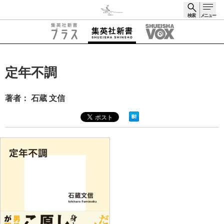
検索
メニュー
検索
定年不調
著者： 石蔵 文信