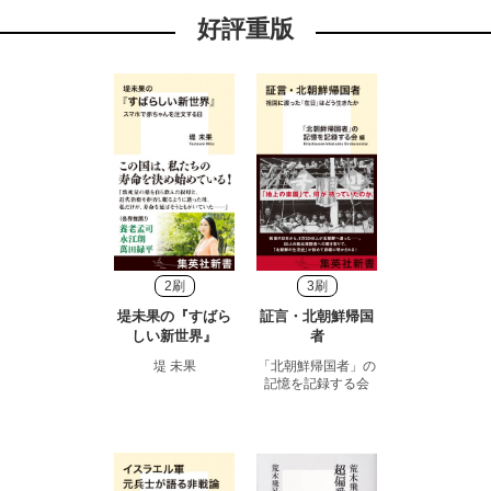
好評重版
2刷
3刷
堤未果の『すばら
証言・北朝鮮帰国
しい新世界』
者
堤 未果
「北朝鮮帰国者」の
記憶を記録する会