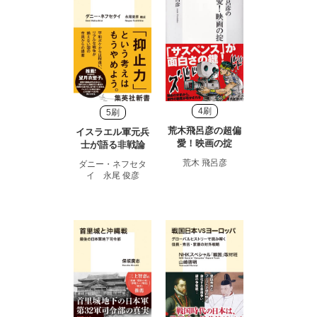
4刷
5刷
荒木飛呂彦の超偏
イスラエル軍元兵
愛！映画の掟
士が語る非戦論
荒木 飛呂彦
ダニー・ネフセタ
イ 永尾 俊彦