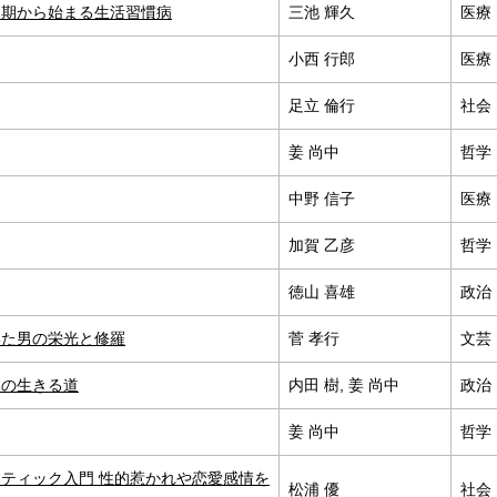
児期から始まる生活習慣病
三池 輝久
医療
小西 行郎
医療
足立 倫行
社会
姜 尚中
哲学
中野 信子
医療
加賀 乙彦
哲学
徳山 喜雄
政治
いた男の栄光と修羅
菅 孝行
文芸
本の生きる道
内田 樹, 姜 尚中
政治
姜 尚中
哲学
ンティック入門 性的惹かれや恋愛感情を
松浦 優
社会