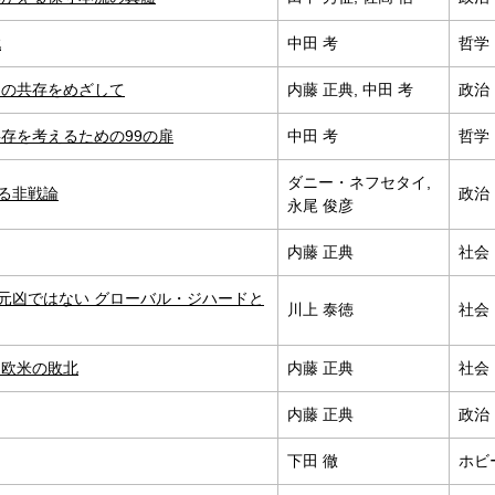
戦
中田 考
哲学
明の共存をめざして
内藤 正典, 中田 考
政治
存を考えるための99の扉
中田 考
哲学
ダニー・ネフセタイ,
る非戦論
政治
永尾 俊彦
内藤 正典
社会
元凶ではない グローバル・ジハードと
川上 泰徳
社会
と欧米の敗北
内藤 正典
社会
内藤 正典
政治
下田 徹
ホビ