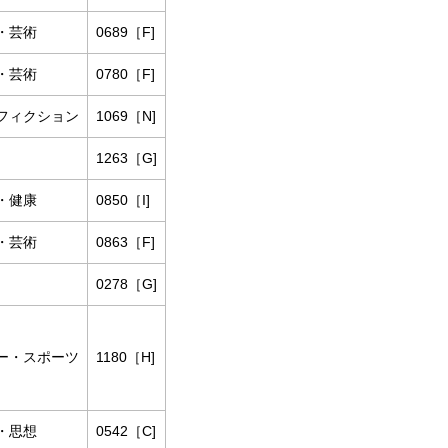
・芸術
0689［F]
・芸術
0780［F]
フィクション
1069［N]
1263［G]
・健康
0850［I]
・芸術
0863［F]
0278［G]
ー・スポーツ
1180［H]
・思想
0542［C]