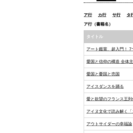
ア行
カ行
サ行
タ
ア行（書籍名）
タイトル
アート鑑賞、超入門！ 7
愛国と信仰の構造 全体
愛国と憂国と売国
アイスダンスを踊る
愛と欲望のフランス王列
アイヌ文化で読み解く「
アウトサイダーの幸福論