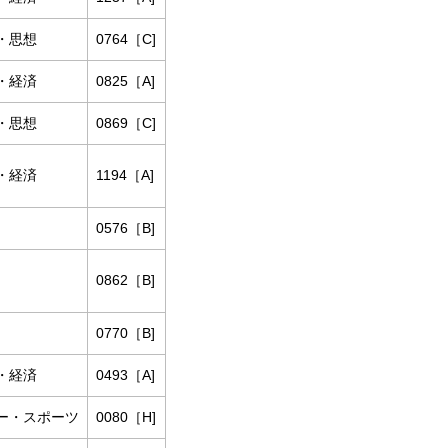
・思想
0764［C]
・経済
0825［A]
・思想
0869［C]
・経済
1194［A]
0576［B]
0862［B]
0770［B]
・経済
0493［A]
ー・スポーツ
0080［H]