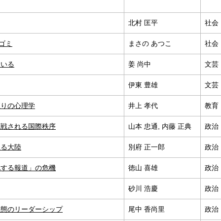
北村 匡平
社会
ゴミ
まさの あつこ
社会
にいる
姜 尚中
文芸
伊東 豊雄
文芸
直りの心理学
井上 孝代
教育
挑戦される国際秩序
山本 忠通, 内藤 正典
政治
握る大陸
別府 正一郎
政治
化する報道」の危機
徳山 喜雄
政治
砂川 浩慶
政治
事態のリーダーシップ
尾中 香尚里
政治