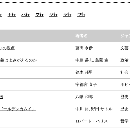
行
ナ行
ハ行
マ行
ヤ行
ラ行
ワ行
著者名
ジャ
つの視点
藤田 令伊
文芸
主義はよみがえるのか
中島 岳志, 島薗 進
政治
鈴木 邦男
社会
宇都宮 直子
ホビ
伝
八幡 和郎
歴史
ゴールデンカムイ」
中川 裕, 野田 サトル
歴史
ロバート・ハリス
哲学