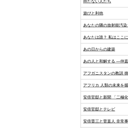
持たない人たち
遊びと利他
あなたの隣の放射能汚染
あなたは誰？ 私はここ
あの日からの建築
あの人と和解する ―仲
アフガニスタンの教訓 
アフリカ 人類の未来を
安倍官邸と新聞 「二極
安倍官邸とテレビ
安倍晋三と菅直人 非常