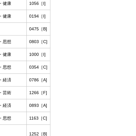
・健康
1056［I]
・健康
0194［I]
0475［B]
・思想
0803［C]
・健康
1000［I]
・思想
0354［C]
・経済
0786［A]
・芸術
1266［F]
・経済
0893［A]
・思想
1163［C]
1252［B]