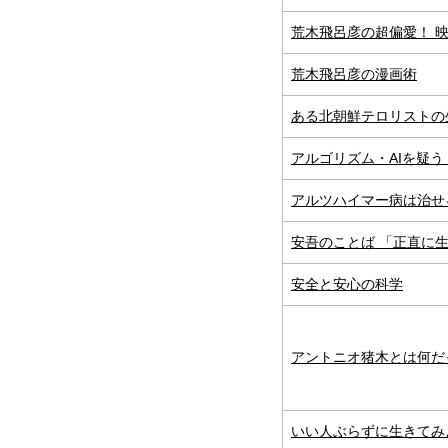
荒木飛呂彦の超偏愛！ 
荒木飛呂彦の漫画術
ある北朝鮮テロリストの
アルゴリズム・AIを疑
アルツハイマー病は治せ
安吾のことば 「正直に
安全と安心の科学
アントニオ猪木とは何だ
いい人ぶらずに生きてみ