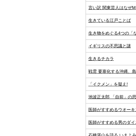
言い訳 関東芸人はなぜM
生きている江戸ことば
生き物をめぐる4つの「
イギリスの不思議と謎
生きるチカラ
戦雲 要塞化する沖縄、
「イクメン」を疑え!
池波正太郎 「自前」の
医師がすすめるウオーキ
医師がすすめる男のダイ
石橋湛山を語る いまよ