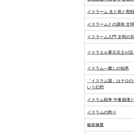
イスラーム 生と死と聖
イスラームとの講和 文
イスラーム入門 文明の共
イスラエル軍元兵士が語
イスラム―癒しの知恵
「イスラム国」はテロの
いう幻想
イスラム戦争 中東崩壊
イスラムの怒り
板前修業