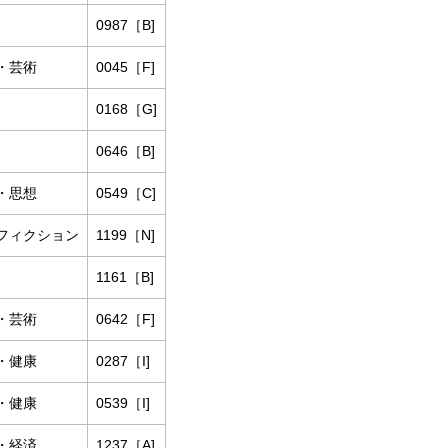
0987［B]
・芸術
0045［F]
0168［G]
0646［B]
・思想
0549［C]
フィクション
1199［N]
1161［B]
・芸術
0642［F]
・健康
0287［I]
・健康
0539［I]
・経済
1237［A]