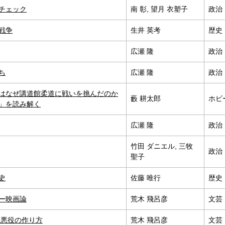
トチェック
南 彰, 望月 衣塑子
政治
戦争
生井 英考
歴史
広瀬 隆
政治
ち
広瀬 隆
政治
はなぜ講道館柔道に戦いを挑んだのか
藪 耕太郎
ホビ
」を読み解く
広瀬 隆
政治
竹田 ダニエル, 三牧
政治
聖子
史
佐藤 唯行
歴史
ー映画論
荒木 飛呂彦
文芸
 悪役の作り方
荒木 飛呂彦
文芸