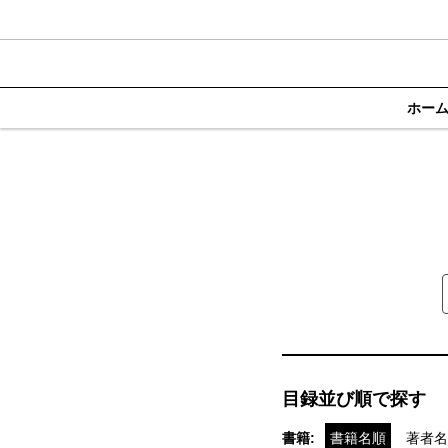
ホー
目録並び順で探す
書籍:
書籍名順
著者名