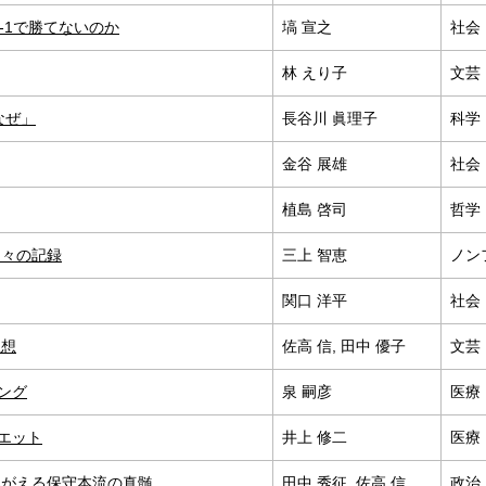
-1で勝てないのか
塙 宣之
社会
林 えり子
文芸
なぜ」
長谷川 眞理子
科学
金谷 展雄
社会
植島 啓司
哲学
島々の記録
三上 智恵
ノン
関口 洋平
社会
思想
佐高 信, 田中 優子
文芸
ング
泉 嗣彦
医療
エット
井上 修二
医療
みがえる保守本流の真髄
田中 秀征, 佐高 信
政治