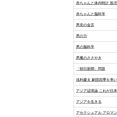
赤ちゃんと体内時計 胎
赤ちゃんと脳科学
悪党の金言
悪の力
悪の脳科学
悪魔のささやき
「朝日新聞」問題
浅利慶太 劇団四季を率
アジア辺境論 これが日
アジアを生きる
アセクシュアル アロマ