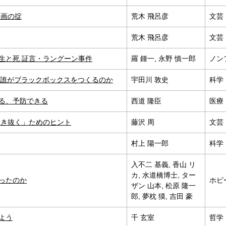
映画の掟
荒木 飛呂彦
文芸
荒木 飛呂彦
文芸
生と死 証言・ラングーン事件
羅 鍾一, 永野 慎一郎
ノン
う 誰がブラックボックスをつくるのか
宇田川 敦史
科学
る、予防できる
西道 隆臣
医療
生き抜く」ためのヒント
藤沢 周
文芸
村上 陽一郎
科学
入不二 基義, 香山 リ
カ, 水道橋博士, ター
ったのか
ホビ
ザン 山本, 松原 隆一
郎, 夢枕 獏, 吉田 豪
よう
千 玄室
哲学