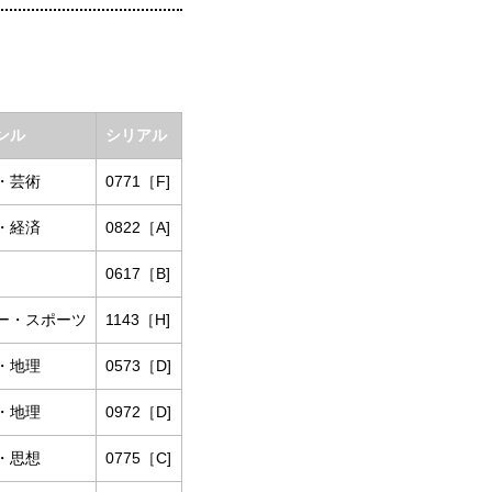
ンル
シリアル
・芸術
0771［F]
・経済
0822［A]
0617［B]
ー・スポーツ
1143［H]
・地理
0573［D]
・地理
0972［D]
・思想
0775［C]