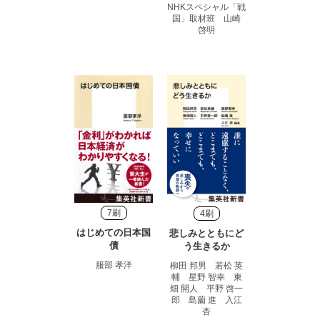
NHKスペシャル「戦
国」取材班 山崎
啓明
7刷
4刷
はじめての日本国
悲しみとともにど
債
う生きるか
服部 孝洋
柳田 邦男 若松 英
輔 星野 智幸 東
畑 開人 平野 啓一
郎 島薗 進 入江
杏