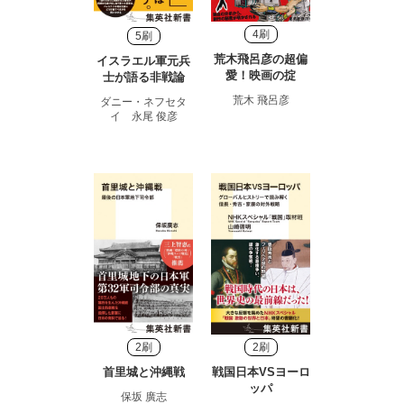
4刷
5刷
荒木飛呂彦の超偏
イスラエル軍元兵
愛！映画の掟
士が語る非戦論
荒木 飛呂彦
ダニー・ネフセタ
イ 永尾 俊彦
2刷
2刷
首里城と沖縄戦
戦国日本VSヨーロ
ッパ
保坂 廣志