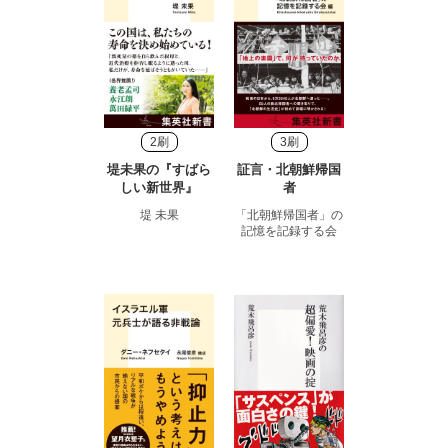
2刷
3刷
堤未果の『すばら
証言・北朝鮮帰国
しい新世界』
者
堤 未果
「北朝鮮帰国者」の
記憶を記録する会