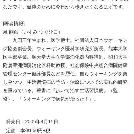
なたでも、健康のために今日から歩きたくなるはずです。
[著者情報]
泉 嗣彦（いずみ つぐひこ）
一九四三年生まれ。医学博士。社団法人日本ウオーキン
グ協会副会長。ウオーキング医科学研究所所長。熊本大学
医学部卒業。順天堂大学医学部消化器内科講師、昭和大学
附属豊洲病院消化器科助教授、社会保険中央総合病院健康
管理センター健診部長などを歴任。自らウオーキングを楽
しみつつ、生活習慣病の予防・治療についての実践的研究
を重ねている。著書に『歩いて治す生活習慣病』（監
修）、『ウオーキングで病気が治った！』。
発売日：2005年4月15日
定価：本体660円+税