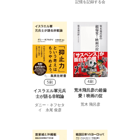
記憶を記録する会
4刷
5刷
荒木飛呂彦の超偏
イスラエル軍元兵
愛！映画の掟
士が語る非戦論
荒木 飛呂彦
ダニー・ネフセタ
イ 永尾 俊彦