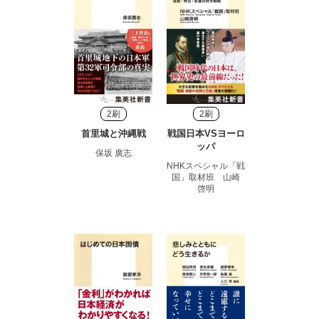
2刷
2刷
首里城と沖縄戦
戦国日本VSヨーロ
ッパ
保坂 廣志
NHKスペシャル「戦
国」取材班 山崎
啓明