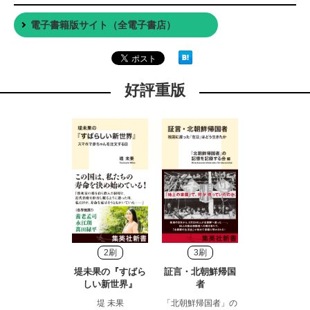
電子書籍版サイト（全電子書店）
好評重版
2刷
3刷
堤未果の『すばら
証言・北朝鮮帰国
しい新世界』
者
堤 未果
「北朝鮮帰国者」の