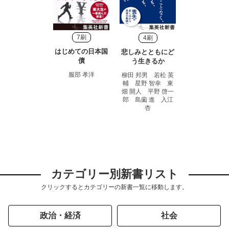
7刷
4刷
はじめての日本国
悲しみとともにど
債
う生きるか
服部 孝洋
柳田 邦男 若松 英
輔 星野 智幸 東
畑 開人 平野 啓一
郎 島薗 進 入江
杏
カテゴリー別新書リスト
クリックするとカテゴリーの新書一覧に移動します。
政治・経済
社会