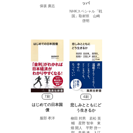
ッパ
保坂 廣志
NHKスペシャル「戦
国」取材班 山崎
啓明
7刷
4刷
はじめての日本国
悲しみとともにど
債
う生きるか
服部 孝洋
柳田 邦男 若松 英
輔 星野 智幸 東
畑 開人 平野 啓一
郎 島薗 進 入江