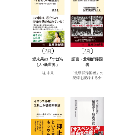
2刷
3刷
堤未果の『すばら
証言・北朝鮮帰国
しい新世界』
者
堤 未果
「北朝鮮帰国者」の
記憶を記録する会