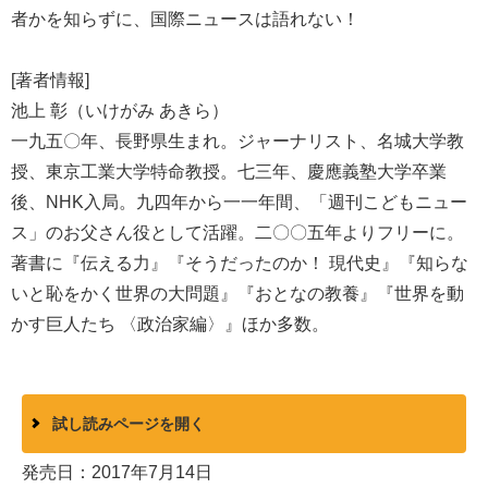
者かを知らずに、国際ニュースは語れない！
[著者情報]
池上 彰（いけがみ あきら）
一九五〇年、長野県生まれ。ジャーナリスト、名城大学教
授、東京工業大学特命教授。七三年、慶應義塾大学卒業
後、NHK入局。九四年から一一年間、「週刊こどもニュー
ス」のお父さん役として活躍。二〇〇五年よりフリーに。
著書に『伝える力』『そうだったのか！ 現代史』『知らな
いと恥をかく世界の大問題』『おとなの教養』『世界を動
かす巨人たち 〈政治家編〉』ほか多数。
試し読みページを開く
発売日：2017年7月14日