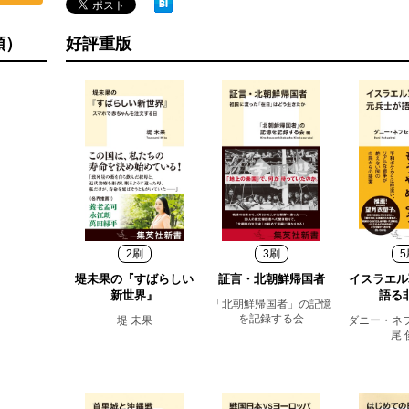
好評重版
順）
2刷
3刷
5
堤未果の『すばらしい
証言・北朝鮮帰国者
イスラエル
新世界』
語る
「北朝鮮帰国者」の記憶
を記録する会
堤 未果
ダニー・ネ
尾 