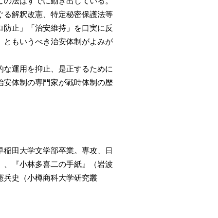
この法はすでに動き出している。
ぐる解釈改憲、特定秘密保護法等
ロ防止」「治安維持」を口実に反
」ともいうべき治安体制がよみが
的な運用を抑止、是正するために
治安体制の専門家が戦時体制の歴
早稲田大学文学部卒業。専攻、日
）、『小林多喜二の手紙』（岩波
憲兵史（小樽商科大学研究叢