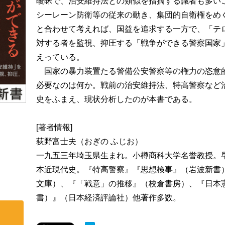
曖昧で、治安維持法との類似を指摘する識者も多い
シーレーン防衛等の従来の動き、集団的自衛権をめ
と合わせて考えれば、国益を追求する一方で、「テ
対する者を監視、抑圧する「戦争ができる警察国家
えっている。
国家の暴力装置たる警備公安警察等の権力の恣意
必要なのは何か。戦前の治安維持法、特高警察など
史をふまえ、現状分析したのが本書である。
[著者情報]
荻野富士夫（おぎの ふじお）
一九五三年埼玉県生まれ。小樽商科大学名誉教授。
本近現代史。『特高警察』『思想検事』（岩波新書
文庫）、『「戦意」の推移』（校倉書房）、『日本
書）』（日本経済評論社）他著作多数。