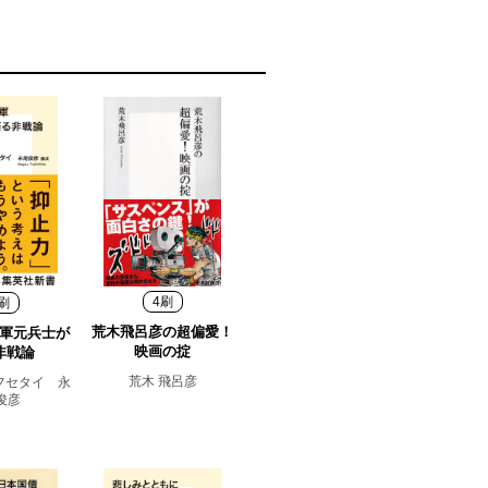
4刷
刷
荒木飛呂彦の超偏愛！
軍元兵士が
映画の掟
非戦論
荒木 飛呂彦
フセタイ 永
俊彦