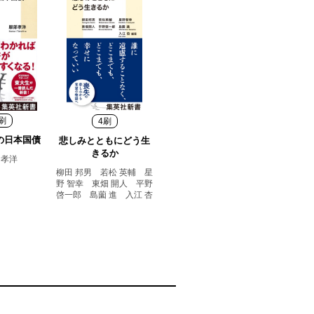
刷
4刷
の日本国債
悲しみとともにどう生
きるか
 孝洋
柳田 邦男 若松 英輔 星
野 智幸 東畑 開人 平野
啓一郎 島薗 進 入江 杏