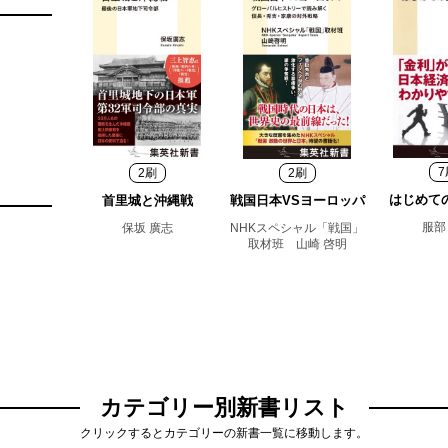
7
2刷
2刷
はじめて
首里城と沖縄戦
戦国日本VSヨーロッパ
服部
保坂 廣志
NHKスペシャル「戦国」
取材班 山崎 啓明
カテゴリー別新書リスト
クリックするとカテゴリーの新書一覧に移動します。