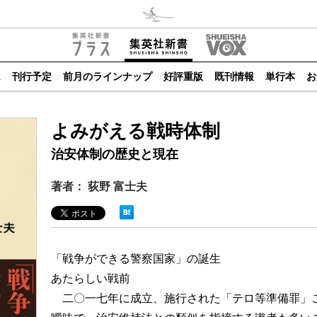
ム
刊行予定
前月のラインナップ
好評重版
既刊情報
単行本
お
よみがえる戦時体制
治安体制の歴史と現在
著者： 荻野 富士夫
「戦争ができる警察国家」の誕生
あたらしい戦前
二〇一七年に成立、施行された「テロ等準備罪」