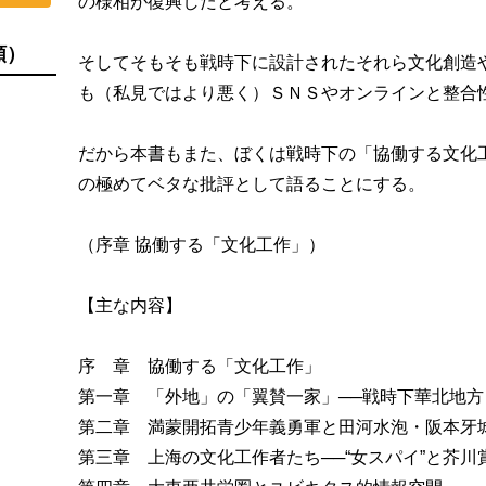
の様相が復興したと考える。
順）
そしてそもそも戦時下に設計されたそれら文化創造
も（私見ではより悪く）ＳＮＳやオンラインと整合
だから本書もまた、ぼくは戦時下の「協働する文化
の極めてベタな批評として語ることにする。
（序章 協働する「文化工作」）
【主な内容】
序 章 協働する「文化工作」
第一章 「外地」の「翼賛一家」──戦時下華北地
第二章 満蒙開拓青少年義勇軍と田河水泡・阪本牙
第三章 上海の文化工作者たち──“女スパイ”と芥