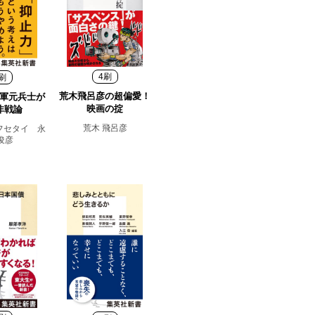
4刷
刷
荒木飛呂彦の超偏愛！
軍元兵士が
映画の掟
非戦論
荒木 飛呂彦
フセタイ 永
俊彦