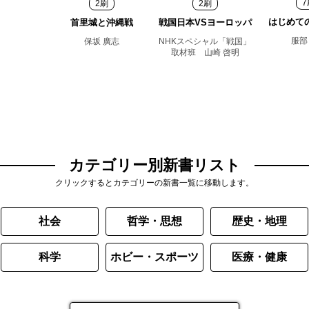
7
2刷
2刷
はじめて
首里城と沖縄戦
戦国日本VSヨーロッパ
服部
保坂 廣志
NHKスペシャル「戦国」
取材班 山崎 啓明
カテゴリー別新書リスト
クリックするとカテゴリーの新書一覧に移動します。
社会
哲学・思想
歴史・地理
科学
ホビー・スポーツ
医療・健康