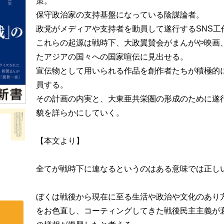
策。
保守政治家の支持基盤になっている陰謀論者。
政党がメディアや支持者を動員して遂行するSNS工
これらの起源は戦時下、大政翼賛会がまんがや映画
たアジアの国々への国家喧伝に見出せる。
宣伝物として用いられる作品を創作者たちが積極的
員する。
その計画の内実と、大東亜共栄圏の形成のために遂
貌を詳らかにしていく。
【本文より】
全てが戦時下に連なるというのはある意味では正し
ぼくは戦後から現在に至る生活や政治や文化のあり
をお色直し、コーティングしてきた戦後民主主義が