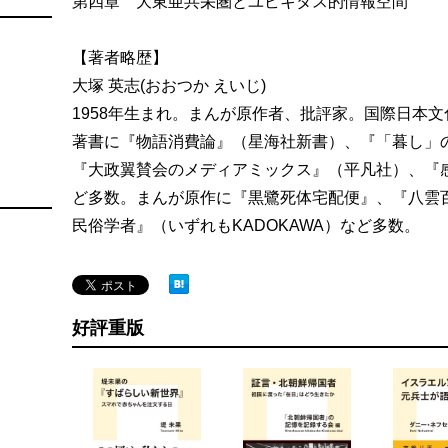
第四章 大東亜共栄圏とユビキタス的情報空間
【著者略歴】
大塚 英志(おおつか えいじ)
1958年生まれ。まんが原作者、批評家。国際日本
著書に『物語消費論』（星海社新書）、『「暮し」
『大政翼賛会のメディアミックス』（平凡社）、『
ど多数。まんが原作に『黒鷺死体宅配便』、『八雲
民俗学者』（いずれもKADOKAWA）など多数。
好評重版