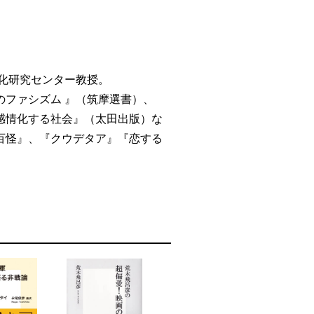
文化研究センター教授。
のファシズム 』（筑摩選書）、
感情化する社会』（太田出版）な
百怪』、『クウデタア』『恋する