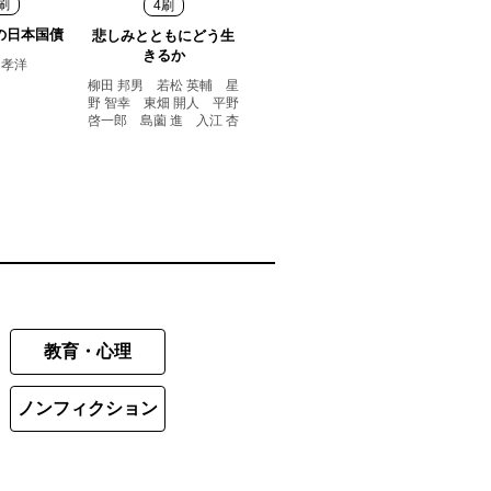
刷
4刷
の日本国債
悲しみとともにどう生
きるか
 孝洋
柳田 邦男 若松 英輔 星
野 智幸 東畑 開人 平野
啓一郎 島薗 進 入江 杏
教育・心理
ノンフィクション