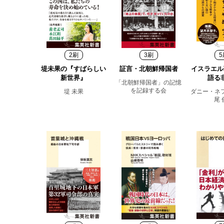
2刷
3刷
5
堤未果の『すばらしい
証言・北朝鮮帰国者
イスラエル
新世界』
語る
「北朝鮮帰国者」の記憶
を記録する会
堤 未果
ダニー・ネ
尾 