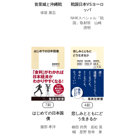
首里城と沖縄戦
戦国日本VSヨーロ
ッパ
保坂 廣志
NHKスペシャル「戦
国」取材班 山崎
啓明
7刷
4刷
はじめての日本国
悲しみとともにど
債
う生きるか
服部 孝洋
柳田 邦男 若松 英
輔 星野 智幸 東