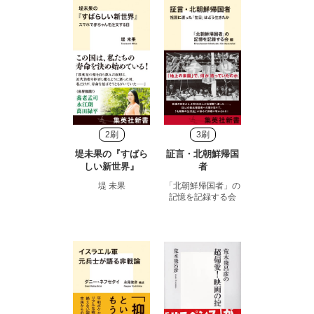
2刷
3刷
堤未果の『すばら
証言・北朝鮮帰国
しい新世界』
者
堤 未果
「北朝鮮帰国者」の
記憶を記録する会