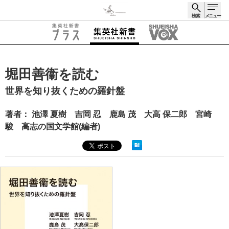
検索
メニュー
検索
堀田善衞を読む
世界を知り抜くための羅針盤
著者： 池澤 夏樹 吉岡 忍 鹿島 茂 大高 保二郎 宮崎
駿 高志の国文学館(編者)