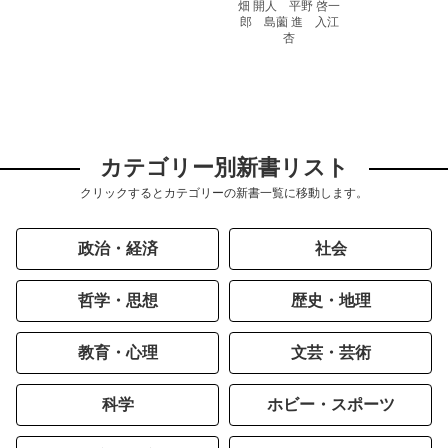
畑 開人 平野 啓一
郎 島薗 進 入江
杏
カテゴリー別新書リスト
クリックするとカテゴリーの新書一覧に移動します。
政治・経済
社会
哲学・思想
歴史・地理
教育・心理
文芸・芸術
科学
ホビー・スポーツ