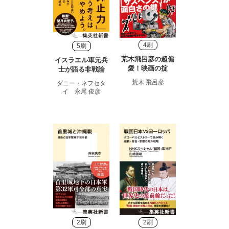
4刷
5刷
荒木飛呂彦の超偏
イスラエル軍元兵
愛！映画の掟
士が語る非戦論
荒木 飛呂彦
ダニー・ネフセタ
イ 永尾 俊彦
2刷
2刷