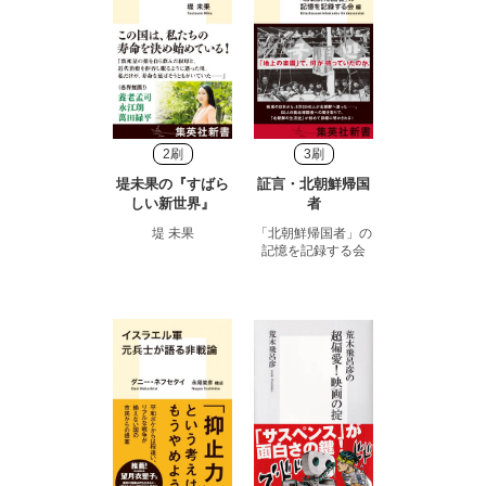
2刷
3刷
堤未果の『すばら
証言・北朝鮮帰国
しい新世界』
者
堤 未果
「北朝鮮帰国者」の
記憶を記録する会