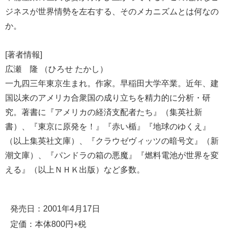
ジネスが世界情勢を左右する、そのメカニズムとは何なの
か。
[著者情報]
広瀬 隆 （ひろせ たかし）
一九四三年東京生まれ。作家。早稲田大学卒業。近年、建
国以来のアメリカ合衆国の成り立ちを精力的に分析・研
究。著書に『アメリカの経済支配者たち』（集英社新
書）、『東京に原発を！』『赤い楯』『地球のゆくえ』
（以上集英社文庫）、『クラウゼヴィッツの暗号文』（新
潮文庫）、『パンドラの箱の悪魔』『燃料電池が世界を変
える』（以上ＮＨＫ出版）など多数。
発売日：2001年4月17日
定価：本体800円+税