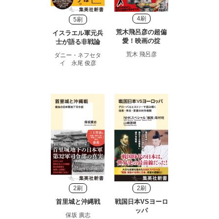
4刷
5刷
荒木飛呂彦の超偏
イスラエル軍元兵
愛！映画の掟
士が語る非戦論
荒木 飛呂彦
ダニー・ネフセタ
イ 永尾 俊彦
2刷
2刷
首里城と沖縄戦
戦国日本VSヨーロ
ッパ
保坂 廣志