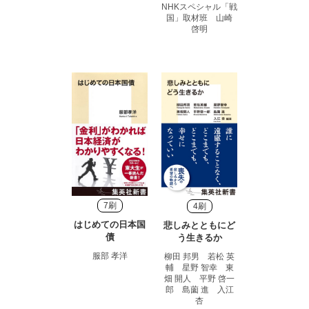
NHKスペシャル「戦
国」取材班 山崎
啓明
7刷
4刷
はじめての日本国
悲しみとともにど
債
う生きるか
服部 孝洋
柳田 邦男 若松 英
輔 星野 智幸 東
畑 開人 平野 啓一
郎 島薗 進 入江
杏