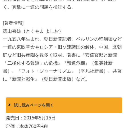
く、真摯に一連の問題を検証する。
[著者情報]
徳山喜雄（とくやま よしお）
一九五八年生まれ。朝日新聞記者。ベルリンの壁崩壊など
一連の東欧革命やロシア・旧ソ連諸国の解体、中国、北朝
鮮など旧共産圏を数多く取材。著書に『安倍官邸と新聞
「二極化する報道」の危機』『報道危機』（集英社新
書）、『フォト・ジャーナリズム』（平凡社新書）、共著
に『新聞と戦争』（朝日新聞出版）など。
試し読みページを開く
発売日：2015年5月15日
定価：本体760円+税