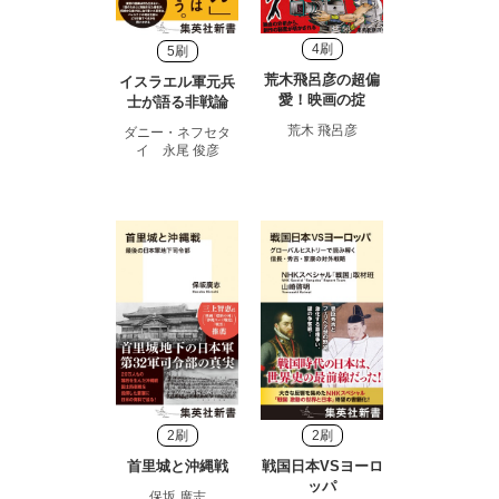
4刷
5刷
荒木飛呂彦の超偏
イスラエル軍元兵
愛！映画の掟
士が語る非戦論
荒木 飛呂彦
ダニー・ネフセタ
イ 永尾 俊彦
2刷
2刷
首里城と沖縄戦
戦国日本VSヨーロ
ッパ
保坂 廣志