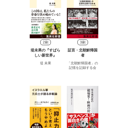
2刷
3刷
堤未果の『すばら
証言・北朝鮮帰国
しい新世界』
者
堤 未果
「北朝鮮帰国者」の
記憶を記録する会