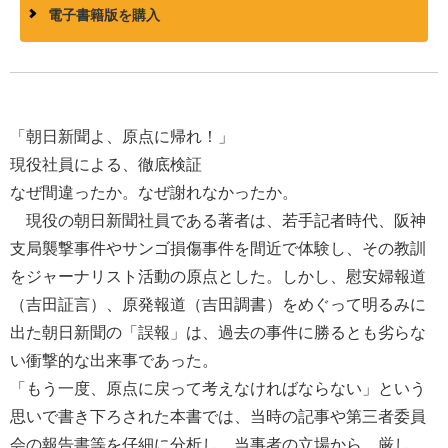
電子書籍版を購入
「朝日新聞よ、原点に帰れ！」
現役社員による、徹底検証
なぜ間違ったか。なぜ謝れなかったか。
現役の朝日新聞社員である著者は、若手記者時代、阪神
支局襲撃事件やサンゴ損傷事件を間近で体験し、その教訓
をジャーナリスト活動の原点とした。しかし、慰安婦報道
（吉田証言）、原発報道（吉田調書）をめぐって明るみに
出た朝日新聞の「誤報」は、過去の事件に勝るとも劣らな
い衝撃的な出来事であった。
「もう一度、原点に戻って考えなければならない」という
思いで書き下ろされた本書では、当時の記事や第三者委員
会の報告書等を仔細に分析し、当事者の立場から、厳し