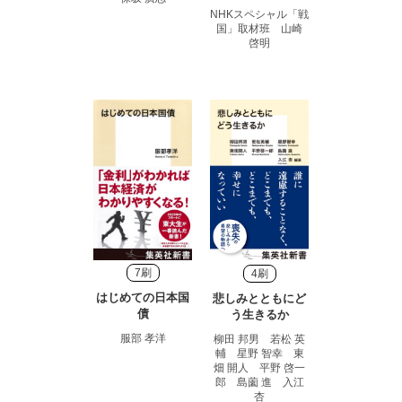
NHKスペシャル「戦
国」取材班 山崎
啓明
7刷
4刷
はじめての日本国
悲しみとともにど
債
う生きるか
服部 孝洋
柳田 邦男 若松 英
輔 星野 智幸 東
畑 開人 平野 啓一
郎 島薗 進 入江
杏