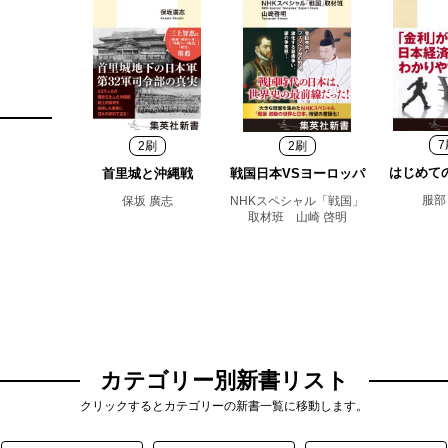
7
2刷
2刷
はじめて
首里城と沖縄戦
戦国日本VSヨーロッパ
服部
保坂 廣志
NHKスペシャル「戦国」
取材班 山崎 啓明
カテゴリー別新書リスト
クリックするとカテゴリーの新書一覧に移動します。