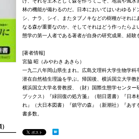
け、それを主木として森を作ってこそ、地震や風水
林の機能が備わるのだ。日本においてはいわゆるド
シ、ナラ、シイ、またタブノキなどの樹種がそれに
なる森が重要なのか、そしてそれはどう作ったらよ
態学の第一人者である著者が自身の研究成果、経験
[著者情報]
宮脇 昭（みやわき あきら）
一九二八年岡山県生まれ。広島文理科大学生物学科
潜在自然植生理論を学ぶ。帰国後、横浜国立大学教
横浜国立大学名誉教授、（財）国際生態学センター研
ブックス）『緑回復の処方箋』（朝日選書）『日本
れ』（大日本図書）『鎮守の森』（新潮社）『あす
書多数。
順）