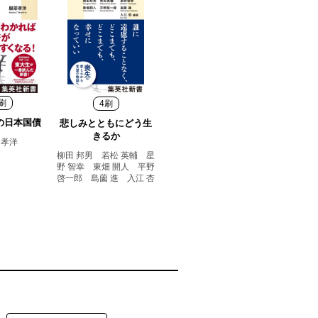
刷
4刷
の日本国債
悲しみとともにどう生
きるか
 孝洋
柳田 邦男 若松 英輔 星
野 智幸 東畑 開人 平野
啓一郎 島薗 進 入江 杏