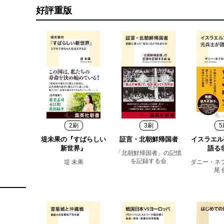
好評重版
2刷
3刷
5
堤未果の『すばらしい
証言・北朝鮮帰国者
イスラエル
新世界』
語る
「北朝鮮帰国者」の記憶
を記録する会
堤 未果
ダニー・ネ
尾 