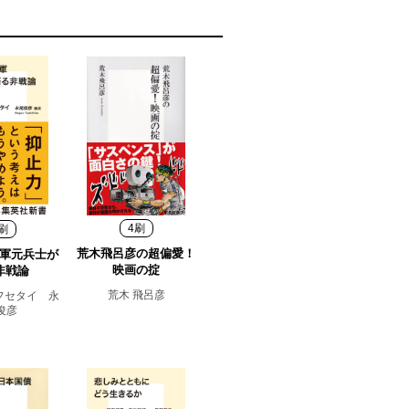
4刷
刷
荒木飛呂彦の超偏愛！
軍元兵士が
映画の掟
非戦論
荒木 飛呂彦
フセタイ 永
俊彦