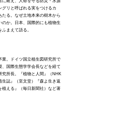
害に耐え、人命を守る防災・水源
ングリと呼ばれる実をつけるカ
あたる。なぜ土地本来の樹木から
いのか。日本、国際的にも植物生
をふまえて語る。
卒業。ドイツ国立植生図研究所で
授、国際生態学学会長などを経て
究所長。『植物と人間』（NHK
植生誌』（至文堂）『森よ生き返
を植える』（毎日新聞社）など著