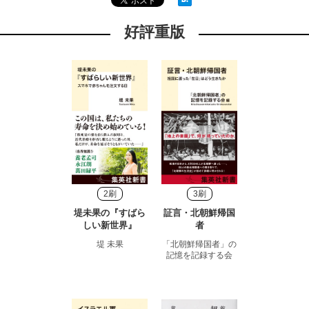
好評重版
2刷
3刷
堤未果の『すばら
証言・北朝鮮帰国
しい新世界』
者
堤 未果
「北朝鮮帰国者」の
記憶を記録する会