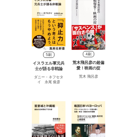
4刷
5刷
荒木飛呂彦の超偏
イスラエル軍元兵
愛！映画の掟
士が語る非戦論
荒木 飛呂彦
ダニー・ネフセタ
イ 永尾 俊彦