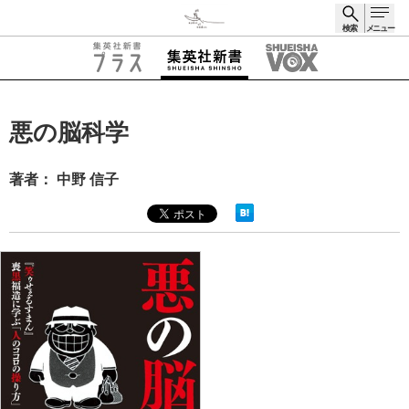
検索
メニュー
検索
悪の脳科学
著者： 中野 信子