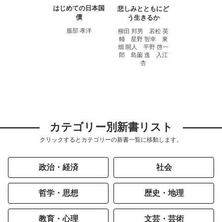
はじめての日本国
悲しみとともにど
債
う生きるか
服部 孝洋
柳田 邦男 若松 英
輔 星野 智幸 東
畑 開人 平野 啓一
郎 島薗 進 入江
杏
カテゴリー別新書リスト
クリックするとカテゴリーの新書一覧に移動します。
政治・経済
社会
哲学・思想
歴史・地理
教育・心理
文芸・芸術