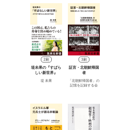
2刷
3刷
堤未果の『すばら
証言・北朝鮮帰国
しい新世界』
者
堤 未果
「北朝鮮帰国者」の
記憶を記録する会