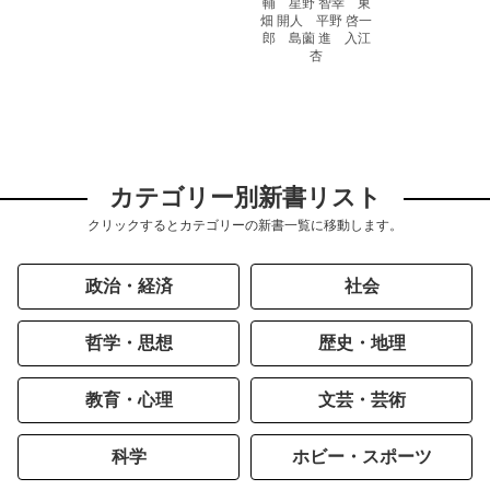
輔 星野 智幸 東
畑 開人 平野 啓一
郎 島薗 進 入江
杏
カテゴリー別新書リスト
クリックするとカテゴリーの新書一覧に移動します。
政治・経済
社会
哲学・思想
歴史・地理
教育・心理
文芸・芸術
科学
ホビー・スポーツ