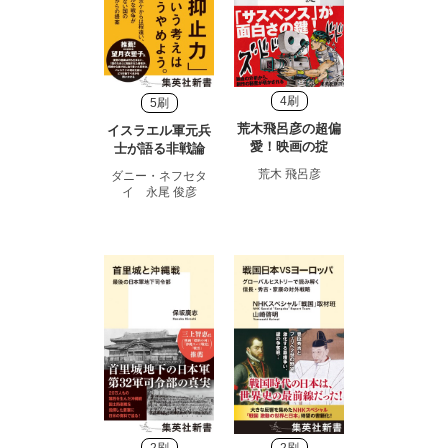
4刷
5刷
荒木飛呂彦の超偏
イスラエル軍元兵
愛！映画の掟
士が語る非戦論
荒木 飛呂彦
ダニー・ネフセタ
イ 永尾 俊彦