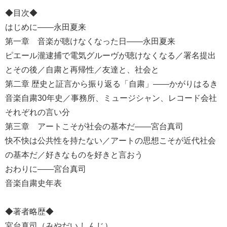
◆目次◆
はじめに――永田夏来
第一章 音楽が聴けなくなった日――永田夏来
ピエール瀧逮捕で電気グルーヴが聴けなくなる／署名提出
とその後／自粛と再帰性／友達と、社会と
第二章 歴史と証言から振り返る「自粛」――かがりはるき
音楽自粛30年史／事務所、ミュージシャン、レコード会社
それぞれの言い分
第三章 アートこそが社会の基本だ――宮台真司
快不快は公共性を持たない／アートの思想こそが近代社会
の基本だ／好きなものを好きと言おう
おわりに――宮台真司
音楽自粛史年表
◆著者略歴◆
宮台真司（みやだい しんじ）