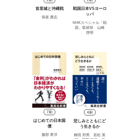
2刷
2刷
首里城と沖縄戦
戦国日本VSヨーロ
ッパ
保坂 廣志
NHKスペシャル「戦
国」取材班 山崎
啓明
7刷
4刷
はじめての日本国
悲しみとともにど
債
う生きるか
服部 孝洋
柳田 邦男 若松 英