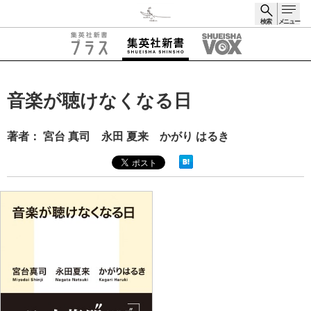
検索
メニュー
検索
音楽が聴けなくなる日
著者： 宮台 真司 永田 夏来 かがり はるき