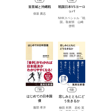
2刷
2刷
首里城と沖縄戦
戦国日本VSヨーロ
ッパ
保坂 廣志
NHKスペシャル「戦
国」取材班 山崎
啓明
7刷
4刷
はじめての日本国
悲しみとともにど
債
う生きるか
服部 孝洋
柳田 邦男 若松 英