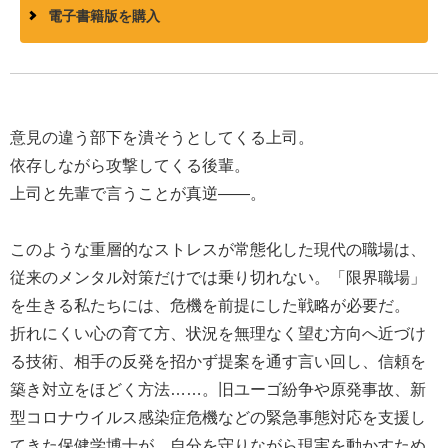
電子書籍版を購入
意見の違う部下を潰そうとしてくる上司。
依存しながら攻撃してくる後輩。
上司と先輩で言うことが真逆――。
このような重層的なストレスが常態化した現代の職場は、
従来のメンタル対策だけでは乗り切れない。「限界職場」
を生きる私たちには、危機を前提にした戦略が必要だ。
折れにくい心の育て方、状況を無理なく望む方向へ近づけ
る技術、相手の反発を招かず提案を通す言い回し、信頼を
築き対立をほどく方法……。旧ユーゴ紛争や原発事故、新
型コロナウイルス感染症危機などの緊急事態対応を支援し
てきた保健学博士が、自分を守りながら現実を動かすため