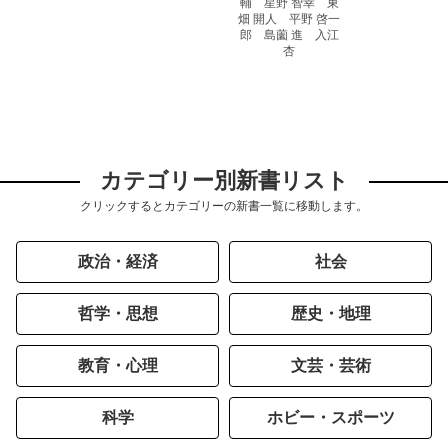
輔 星野 智幸 東
畑 開人 平野 啓一
郎 島薗 進 入江
杏
カテゴリー別新書リスト
クリックするとカテゴリーの新書一覧に移動します。
政治・経済
社会
哲学・思想
歴史・地理
教育・心理
文芸・芸術
科学
ホビー・スポーツ