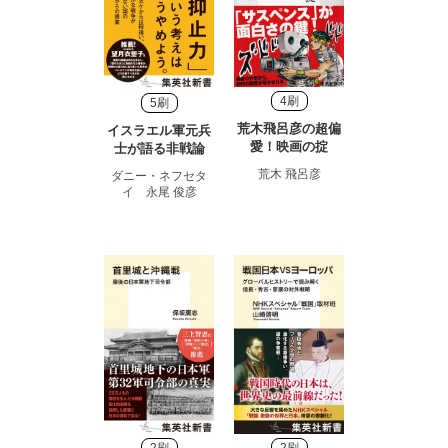
4刷
5刷
荒木飛呂彦の超偏
イスラエル軍元兵
愛！映画の掟
士が語る非戦論
荒木 飛呂彦
ダニー・ネフセタ
イ 永尾 俊彦