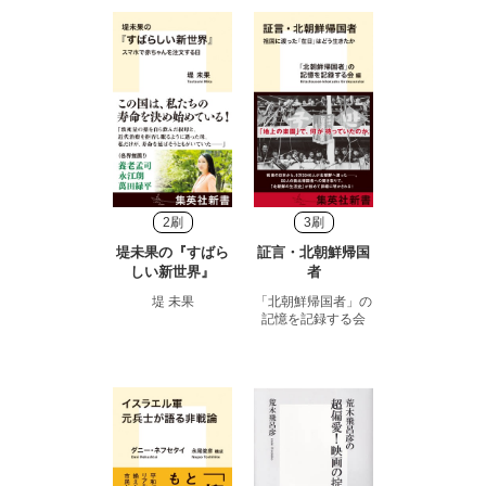
2刷
3刷
堤未果の『すばら
証言・北朝鮮帰国
しい新世界』
者
堤 未果
「北朝鮮帰国者」の
記憶を記録する会