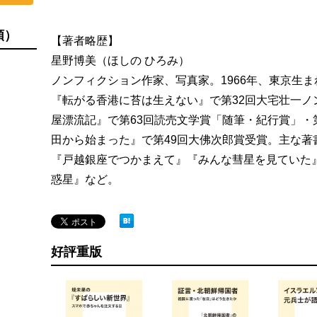
順）
【著者略歴】
星野博美（ほしの ひろみ）
ノンフィクション作家、写真家。1966年、東京生ま
『転がる香港に苔は生えない』で第32回大宅壮一ノ
屋漂流記』で第63回読売文学賞「随筆・紀行賞」・
田から始まった』で第49回大佛次郎賞受賞。主な著
『戸越銀座でつかまえて』『みんな彗星を見ていた
惑星』など。
好評重版