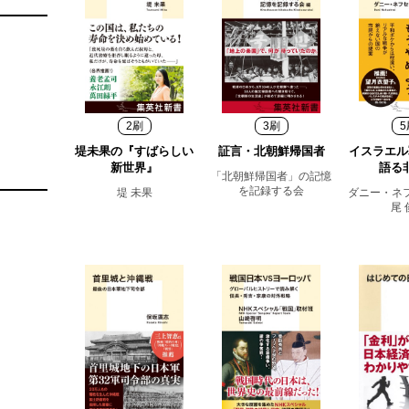
2刷
3刷
5
堤未果の『すばらしい
証言・北朝鮮帰国者
イスラエル
新世界』
語る
「北朝鮮帰国者」の記憶
を記録する会
堤 未果
ダニー・ネ
尾 