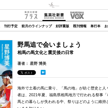
ム
刊行予定
前月のラインナップ
好評重版
既刊情報
単行本
お
野馬追で会いましょう
相馬の馬文化と震災後の日常
著者： 星野 博美
海外で土着の馬に乗り、「馬の地」が紡ぐ歴史と人
者は、2021年夏、福島県相馬地方で行われる祭事
馬との暮らしが失われる中、祭りはどのように維持