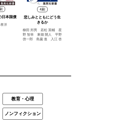
刷
4刷
の日本国債
悲しみとともにどう生
きるか
 孝洋
柳田 邦男 若松 英輔 星
野 智幸 東畑 開人 平野
啓一郎 島薗 進 入江 杏
教育・心理
ノンフィクション