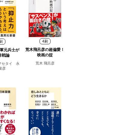
4刷
刷
荒木飛呂彦の超偏愛！
軍元兵士が
映画の掟
非戦論
荒木 飛呂彦
フセタイ 永
俊彦