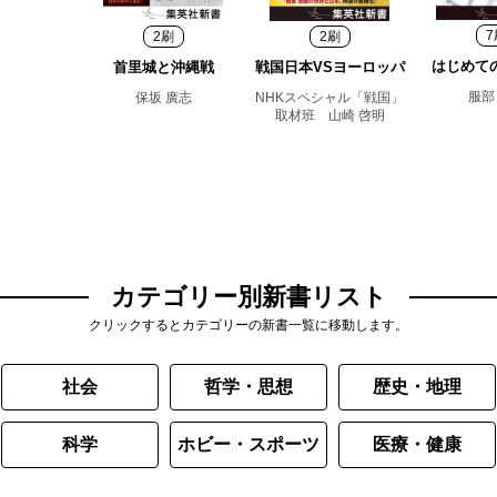
7
2刷
2刷
はじめて
首里城と沖縄戦
戦国日本VSヨーロッパ
服部
保坂 廣志
NHKスペシャル「戦国」
取材班 山崎 啓明
カテゴリー別新書リスト
クリックするとカテゴリーの新書一覧に移動します。
社会
哲学・思想
歴史・地理
科学
ホビー・スポーツ
医療・健康