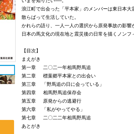
いまを知りたい──。
浪江町で出会った「平本家」のメンバーは東日本大
散らばって生活していた。
かれらの語り、一人一人の選択から原発事故の影響
日本の馬文化の現在地と震災後の日常を描くノンフ
【目次】
まえがき
第一章 二〇二一年相馬野馬追
第二章 標葉郷平本家との出会い
第三章 「野馬追の日に会っている」
第四章 相馬野馬追保存会
第五章 原発からの逃避行
第六章 「私がやってやる」
第七章 二〇二二年相馬野馬追
あとがき