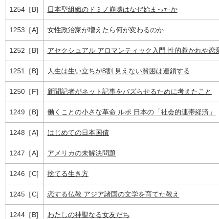
1254［B]
日本型組織のドミノ崩壊はなぜ始まったか
1253［A]
女性政治家が増えたら何が変わるのか
1252［B]
アセクシュアル アロマンティック入門 性的惹かれや恋
1251［B]
人生は生い立ちが8割 見えない貧困は連鎖する
1250［F]
新聞記者がネット記事をバズらせるために考えたこと
1249［B]
働くことの小さな革命 ルポ 日本の「社会的連帯経済」
1248［A]
はじめての日本国債
1247［A]
アメリカの未解決問題
1246［C]
捨てる生き方
1245［C]
恋する仏教 アジア諸国の文学を育てた教え
1244［B]
わたしの神聖なる女友だち