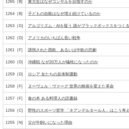
1265［B]
東大生はなぜコンサルを目指すのか
1264［B]
子どもの自殺はなぜ増え続けているのか
1263［G]
アルゴリズム・AIを疑う 誰がブラックボックスをつく
1262［D]
アメリカのいちばん長い戦争
1261［F]
誘拐された西欧、あるいは中欧の悲劇
1260［D]
沖縄戦 なぜ20万人が犠牲になったのか
1259［D]
ロシア 女たちの反体制運動
1258［F]
ヌーヴェル・ヴァーグ 世界の映画を変えた革命
1257［F]
食の本 ある料理人の読書録
1256［C]
野性のスポーツ哲学 「ネアンデルタール人」はこう考
1255［N]
父が牛飼いになった理由