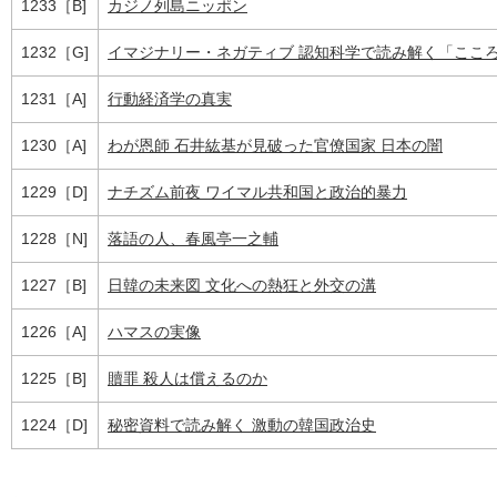
1233［B]
カジノ列島ニッポン
1232［G]
イマジナリー・ネガティブ 認知科学で読み解く「ここ
1231［A]
行動経済学の真実
1230［A]
わが恩師 石井紘基が見破った官僚国家 日本の闇
1229［D]
ナチズム前夜 ワイマル共和国と政治的暴力
1228［N]
落語の人、春風亭一之輔
1227［B]
日韓の未来図 文化への熱狂と外交の溝
1226［A]
ハマスの実像
1225［B]
贖罪 殺人は償えるのか
1224［D]
秘密資料で読み解く 激動の韓国政治史