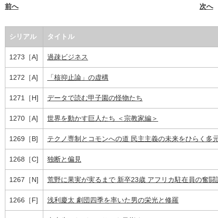
前へ
次へ
シリアル
タイトル
1273［A]
過疎ビジネス
1272［A]
「核抑止論」の虚構
1271［H]
データで読む甲子園の怪物たち
1270［A]
世界を動かす巨人たち ＜宗教家編＞
1269［B]
テクノ専制とコモンへの道 民主主義の未来をひらく多元技術
1268［C]
独断と偏見
1267［N]
荒野に果実が実るまで 新卒23歳 アフリカ駐在員の奮闘
1266［F]
浅利慶太 劇団四季を率いた男の栄光と修羅