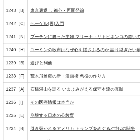
1243［B]
東京裏返し 都心・再開発編
1242［C]
ヘーゲル(再)入門
1241［N]
プーチンに勝った主婦 マリーナ・リトビネンコの闘い
1240［H]
ユーミンの歌声はなぜ心を揺さぶるのか 語り継ぎたい
1239［B]
遊びと利他
1238［F]
荒木飛呂彦の新・漫画術 悪役の作り方
1237［A]
石橋湛山を語る いまよみがえる保守本流の真髄
1236［I]
その医療情報は本当か
1235［E]
崩壊する日本の公教育
1234［B]
引き裂かれるアメリカ トランプをめぐるZ世代の闘争