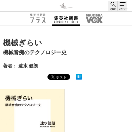
検索
メニュー
検索
機械ぎらい
機械音痴のテクノロジー史
著者： 速水 健朗