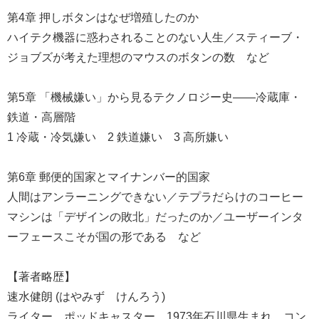
第4章 押しボタンはなぜ増殖したのか
ハイテク機器に惑わされることのない人生／スティーブ・
ジョブズが考えた理想のマウスのボタンの数 など
第5章 「機械嫌い」から見るテクノロジー史――冷蔵庫・
鉄道・高層階
1 冷蔵・冷気嫌い 2 鉄道嫌い 3 高所嫌い
第6章 郵便的国家とマイナンバー的国家
人間はアンラーニングできない／テプラだらけのコーヒー
マシンは「デザインの敗北」だったのか／ユーザーインタ
ーフェースこそが国の形である など
【著者略歴】
速水健朗 (はやみず けんろう)
ライター、ポッドキャスター。1973年石川県生まれ。コン