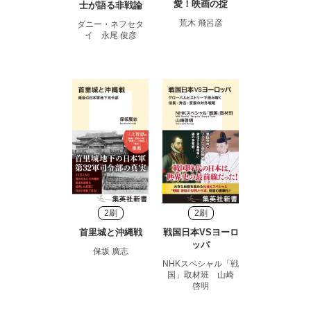
愛！映画の掟
士が語る非戦論
荒木 飛呂彦
ダニー・ネフセタ
イ 永尾 俊彦
2刷
2刷
首里城と沖縄戦
戦国日本VSヨーロ
ッパ
保坂 廣志
NHKスペシャル「戦
国」取材班 山崎
啓明