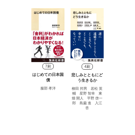
7刷
4刷
はじめての日本国
悲しみとともにど
債
う生きるか
服部 孝洋
柳田 邦男 若松 英
輔 星野 智幸 東
畑 開人 平野 啓一
郎 島薗 進 入江
杏