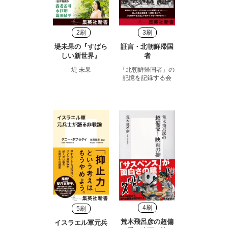
2刷
3刷
堤未果の『すばら
証言・北朝鮮帰国
しい新世界』
者
堤 未果
「北朝鮮帰国者」の
記憶を記録する会
4刷
5刷
荒木飛呂彦の超偏
イスラエル軍元兵