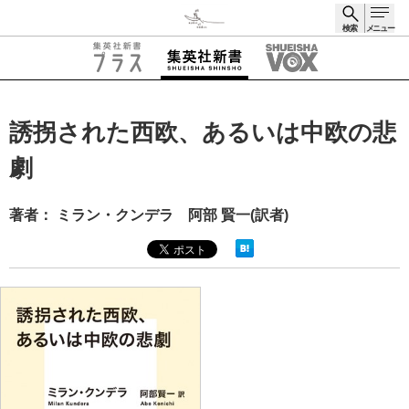
検索
メニュー
検索
誘拐された西欧、あるいは中欧の悲
劇
著者： ミラン・クンデラ 阿部 賢一(訳者)