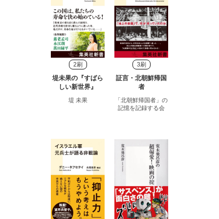
2刷
3刷
堤未果の『すばら
証言・北朝鮮帰国
しい新世界』
者
堤 未果
「北朝鮮帰国者」の
記憶を記録する会