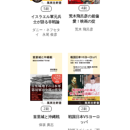
4刷
5刷
荒木飛呂彦の超偏
イスラエル軍元兵
愛！映画の掟
士が語る非戦論
荒木 飛呂彦
ダニー・ネフセタ
イ 永尾 俊彦
2刷
2刷
首里城と沖縄戦
戦国日本VSヨーロ
ッパ
保坂 廣志