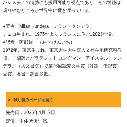
パレスチナの情勢にも援用可能な視点であり、その警鐘は
鳴りやむどころか世界中に響き渡っている。
●著者：Milan Kundera（ミラン・クンデラ）
チェコ生まれ。1975年よりフランスに住む｡2023年没。
●訳者：阿部賢一（あべ けんいち）
1972年、東京生まれ。東京大学大学院人文社会系研究科教
授。『翻訳とパラテクスト ユングマン、アイスネル、クン
デラ』（人文書院）で第76回読売文学賞（評論・伝記賞）
受賞。著書・訳書多数。
試し読みページを開く
発売日：2025年4月17日
定価：本体950円+税