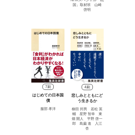
NHKスペシャル「戦
国」取材班 山崎
啓明
7刷
4刷
はじめての日本国
悲しみとともにど
債
う生きるか
服部 孝洋
柳田 邦男 若松 英
輔 星野 智幸 東
畑 開人 平野 啓一
郎 島薗 進 入江
杏