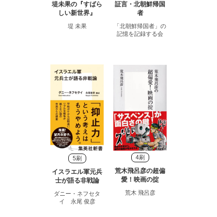
堤未果の『すばら
証言・北朝鮮帰国
しい新世界』
者
堤 未果
「北朝鮮帰国者」の
記憶を記録する会
4刷
5刷
荒木飛呂彦の超偏
イスラエル軍元兵
愛！映画の掟
士が語る非戦論
荒木 飛呂彦
ダニー・ネフセタ
イ 永尾 俊彦