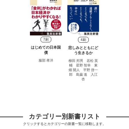
7刷
4刷
はじめての日本国
悲しみとともにど
債
う生きるか
服部 孝洋
柳田 邦男 若松 英
輔 星野 智幸 東
畑 開人 平野 啓一
郎 島薗 進 入江
杏
カテゴリー別新書リスト
クリックするとカテゴリーの新書一覧に移動します。