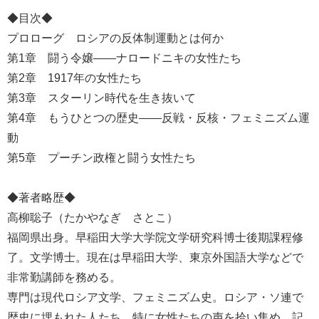
◆目次◆
プロローグ ロシアの反体制運動とは何か
第1章 闘う令嬢――ナロードニキの女性たち
第2章 1917年の女性たち
第3章 スターリン時代を生き抜いて
第4章 もうひとつの歴史――反戦・反核・フェミニズム運
動
第5章 プーチン政権と闘う女性たち
◆著者略歴◆
高柳聡子（たかやなぎ さとこ）
福岡県出身。早稲田大学大学院文学研究科博士後期課程修
了。文学博士。現在は早稲田大学、東京外国語大学などで
非常勤講師を務める。
専門は現代ロシア文学、フェミニズム史。ロシア・ソ連で
歴史に埋もれた人たち、特に女性たちの声を拾い集め、記