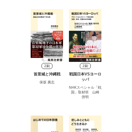
2刷
2刷
首里城と沖縄戦
戦国日本VSヨーロ
ッパ
保坂 廣志
NHKスペシャル「戦
国」取材班 山崎
啓明