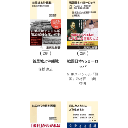
2刷
2刷
首里城と沖縄戦
戦国日本VSヨーロ
ッパ
保坂 廣志
NHKスペシャル「戦
国」取材班 山崎
啓明