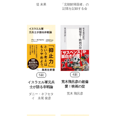
堤 未果
「北朝鮮帰国者」の
記憶を記録する会
4刷
5刷
荒木飛呂彦の超偏
イスラエル軍元兵
愛！映画の掟
士が語る非戦論
荒木 飛呂彦
ダニー・ネフセタ
イ 永尾 俊彦