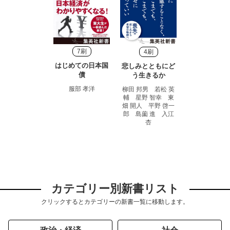
7刷
4刷
はじめての日本国
悲しみとともにど
債
う生きるか
服部 孝洋
柳田 邦男 若松 英
輔 星野 智幸 東
畑 開人 平野 啓一
郎 島薗 進 入江
杏
カテゴリー別新書リスト
クリックするとカテゴリーの新書一覧に移動します。