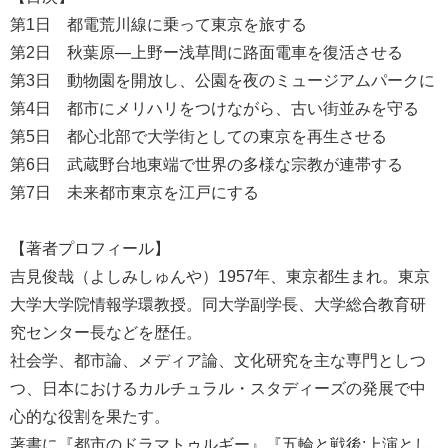
第1日 都電荒川線に乗って東京を旅する
第2日 秋葉原―上野ー浅草間に路面電車を復活させる
第3日 動物園を開放し、公園を夜のミュージアムパークに
第4日 都市にメリハリをつけながら、古い街並みを守る
第5日 都心北部で大学街としての東京を再生させる
第6日 武蔵野台地東端で世界の多様な宗教が連帯する
第7日 未来都市東京を江戸にする
【著者プロフィール】
吉見俊哉（よしみしゅんや）1957年、東京都生まれ。東京
大学大学院情報学環教授。同大学副学長、大学総合教育研
究センター長などを歴任。
社会学、都市論、メディア論、文化研究を主な専門としつ
つ、日本におけるカルチュラル・スタディーズの発展で中
心的な役割を果たす。
著書に『都市のドラマトゥルギー』『五輪と戦後:上演とし