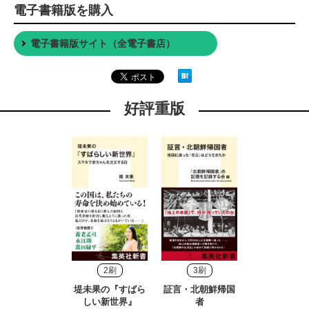
電子書籍版を購入
電子書籍版サイト（全電子書店）
好評重版
2刷
3刷
堤未果の『すばら
証言・北朝鮮帰国
しい新世界』
者