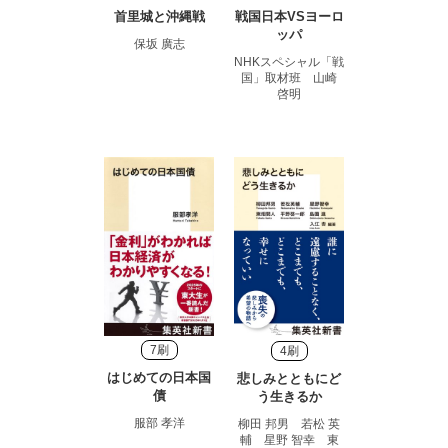
首里城と沖縄戦
戦国日本VSヨーロ
ッパ
保坂 廣志
NHKスペシャル「戦
国」取材班 山崎
啓明
7刷
4刷
はじめての日本国
悲しみとともにど
債
う生きるか
服部 孝洋
柳田 邦男 若松 英
輔 星野 智幸 東