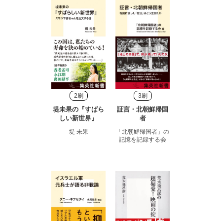
2刷
3刷
堤未果の『すばら
証言・北朝鮮帰国
しい新世界』
者
堤 未果
「北朝鮮帰国者」の
記憶を記録する会