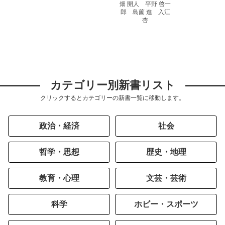
畑 開人 平野 啓一
郎 島薗 進 入江
杏
カテゴリー別新書リスト
クリックするとカテゴリーの新書一覧に移動します。
政治・経済
社会
哲学・思想
歴史・地理
教育・心理
文芸・芸術
科学
ホビー・スポーツ