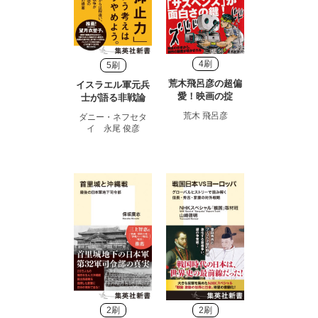
4刷
5刷
荒木飛呂彦の超偏
イスラエル軍元兵
愛！映画の掟
士が語る非戦論
荒木 飛呂彦
ダニー・ネフセタ
イ 永尾 俊彦
2刷
2刷