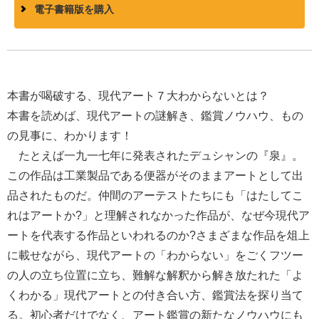
電子書籍版を購入
本書が喝破する、現代アート７大わからないとは？
本書を読めば、現代アートの謎解き、鑑賞ノウハウ、もの
の見事に、わかります！
たとえば一九一七年に発表されたデュシャンの『泉』。
この作品は工業製品である便器がそのままアートとして出
品されたものだ。仲間のアーテストたちにも「はたしてこ
れはアートか?」と理解されなかった作品が、なぜ今現代ア
ートを代表する作品といわれるのか?さまざまな作品を俎上
に載せながら、現代アートの「わからない」をごくフツー
の人の立ち位置に立ち、難解な解釈から解き放たれた「よ
くわかる」現代アートとの付き合い方、鑑賞法を探り当て
る。初心者だけでなく、アート鑑賞の新たなノウハウにも