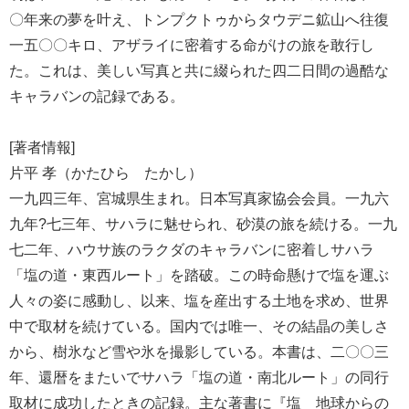
〇年来の夢を叶え、トンプクトゥからタウデニ鉱山へ往復
一五〇〇キロ、アザライに密着する命がけの旅を敢行し
た。これは、美しい写真と共に綴られた四二日間の過酷な
キャラバンの記録である。
[著者情報]
片平 孝（かたひら たかし）
一九四三年、宮城県生まれ。日本写真家協会会員。一九六
九年?七三年、サハラに魅せられ、砂漠の旅を続ける。一九
七二年、ハウサ族のラクダのキャラバンに密着しサハラ
「塩の道・東西ルート」を踏破。この時命懸けで塩を運ぶ
人々の姿に感動し、以来、塩を産出する土地を求め、世界
中で取材を続けている。国内では唯一、その結晶の美しさ
から、樹氷など雪や氷を撮影している。本書は、二〇〇三
年、還暦をまたいでサハラ「塩の道・南北ルート」の同行
取材に成功したときの記録。主な著書に『塩 地球からの