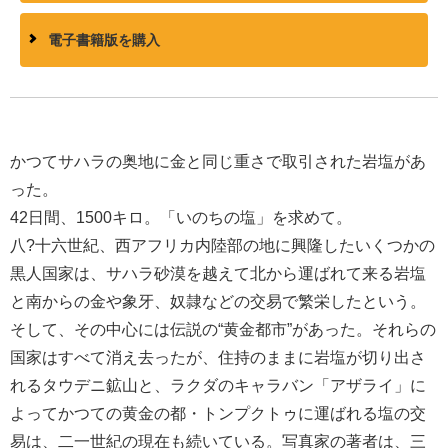
電子書籍版を購入
かつてサハラの奥地に金と同じ重さで取引された岩塩があ
った。
42日間、1500キロ。「いのちの塩」を求めて。
八?十六世紀、西アフリカ内陸部の地に興隆したいくつかの
黒人国家は、サハラ砂漠を越えて北から運ばれて来る岩塩
と南からの金や象牙、奴隷などの交易で繁栄したという。
そして、その中心には伝説の“黄金都市”があった。それらの
国家はすべて消え去ったが、住持のままに岩塩が切り出さ
れるタウデニ鉱山と、ラクダのキャラバン「アザライ」に
よってかつての黄金の都・トンプクトゥに運ばれる塩の交
易は、二一世紀の現在も続いている。写真家の著者は、三