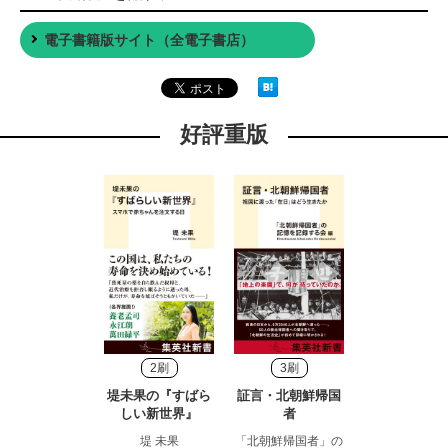
電子書籍版サイト（全電子書店）
好評重版
2刷
3刷
堤未果の『すばら
証言・北朝鮮帰国
しい新世界』
者
堤 未果
「北朝鮮帰国者」の