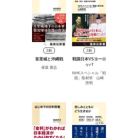
2刷
2刷
首里城と沖縄戦
戦国日本VSヨーロ
ッパ
保坂 廣志
NHKスペシャル「戦
国」取材班 山崎
啓明