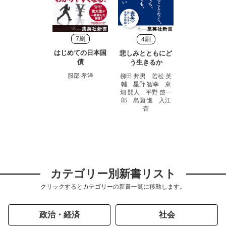
7刷
4刷
はじめての日本国
悲しみとともにど
債
う生きるか
服部 孝洋
柳田 邦男 若松 英
輔 星野 智幸 東
畑 開人 平野 啓一
郎 島薗 進 入江
杏
カテゴリー別新書リスト
クリックするとカテゴリーの新書一覧に移動します。
政治・経済
社会