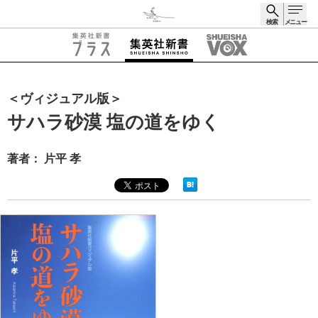
検索
メニュー
検索
＜ヴィジュアル版＞
サハラ砂漠 塩の道をゆく
著者： 片平 孝