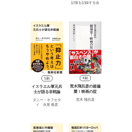
記憶を記録する会
4刷
5刷
荒木飛呂彦の超偏
イスラエル軍元兵
愛！映画の掟
士が語る非戦論
荒木 飛呂彦
ダニー・ネフセタ
イ 永尾 俊彦