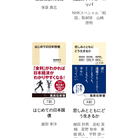
ッパ
保坂 廣志
NHKスペシャル「戦
国」取材班 山崎
啓明
7刷
4刷
はじめての日本国
悲しみとともにど
債
う生きるか
服部 孝洋
柳田 邦男 若松 英
輔 星野 智幸 東
畑 開人 平野 啓一