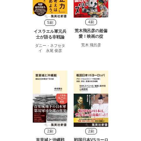
4刷
5刷
荒木飛呂彦の超偏
イスラエル軍元兵
愛！映画の掟
士が語る非戦論
荒木 飛呂彦
ダニー・ネフセタ
イ 永尾 俊彦
2刷
2刷
首里城と沖縄戦
戦国日本VSヨーロ