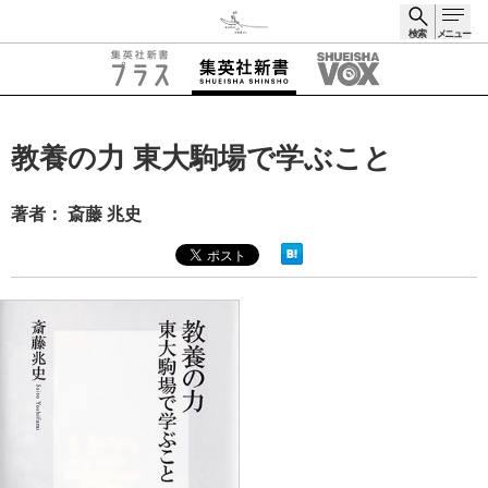
検索
メニュー
検索
教養の力 東大駒場で学ぶこと
著者： 斎藤 兆史