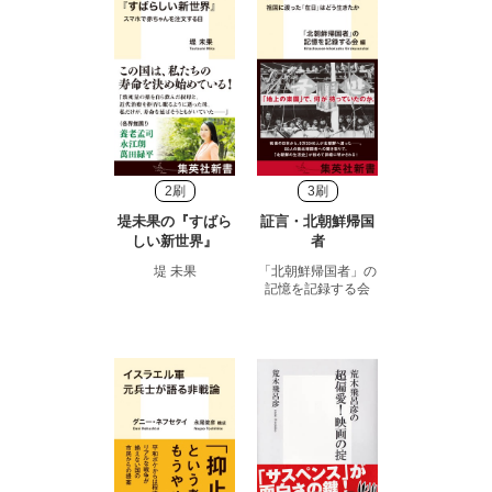
2刷
3刷
堤未果の『すばら
証言・北朝鮮帰国
しい新世界』
者
堤 未果
「北朝鮮帰国者」の
記憶を記録する会