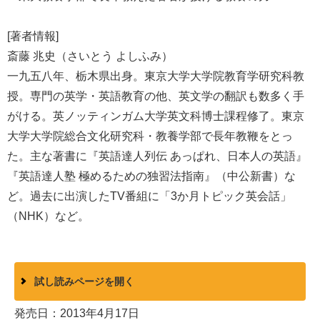
[著者情報]
斎藤 兆史（さいとう よしふみ）
一九五八年、栃木県出身。東京大学大学院教育学研究科教
授。専門の英学・英語教育の他、英文学の翻訳も数多く手
がける。英ノッティンガム大学英文科博士課程修了。東京
大学大学院総合文化研究科・教養学部で長年教鞭をとっ
た。主な著書に『英語達人列伝 あっぱれ、日本人の英語』
『英語達人塾 極めるための独習法指南』（中公新書）な
ど。過去に出演したTV番組に「3か月トピック英会話」
（NHK）など。
試し読みページを開く
発売日：2013年4月17日