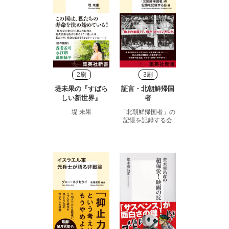
2刷
3刷
堤未果の『すばら
証言・北朝鮮帰国
しい新世界』
者
堤 未果
「北朝鮮帰国者」の
記憶を記録する会