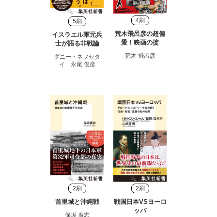
4刷
5刷
荒木飛呂彦の超偏
イスラエル軍元兵
愛！映画の掟
士が語る非戦論
荒木 飛呂彦
ダニー・ネフセタ
イ 永尾 俊彦
2刷
2刷
首里城と沖縄戦
戦国日本VSヨーロ
ッパ
保坂 廣志