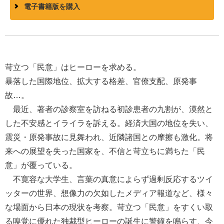
電子書籍版を購入
苛立つ「民意」はヒーローを求める。
暴落した国際地位、拡大する格差、官僚支配、原発事
故…。
最近、著者の診察室を訪ねる初診患者の九割が、漠然と
した不安感とイライラを訴える。経済大国の地位を失い、
震災・原発事故に見舞われ、近隣諸国との摩擦も激化。将
来への展望を失った国家を、不信と苛立ちに満ちた「民
意」が覆っている。
不寛容な大学生、言葉の真意によらず過剰反応するツイ
ッターの世界、想像力の欠如したメディア報道など、様々
な場面から日本の現状を考察。苛立つ「民意」をすくい取
る嗅覚に優れた独裁型ヒーローの誕生に警鐘を鳴らす、今