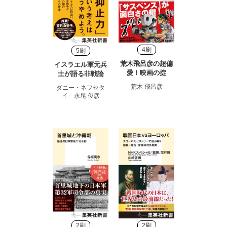
4刷
5刷
荒木飛呂彦の超偏
イスラエル軍元兵
愛！映画の掟
士が語る非戦論
荒木 飛呂彦
ダニー・ネフセタ
イ 永尾 俊彦
2刷
2刷