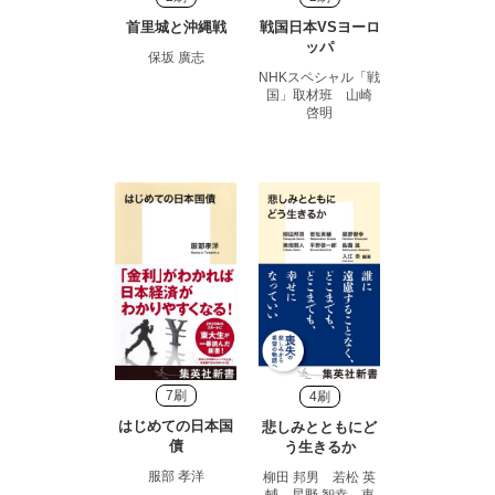
首里城と沖縄戦
戦国日本VSヨーロ
ッパ
保坂 廣志
NHKスペシャル「戦
国」取材班 山崎
啓明
7刷
4刷
はじめての日本国
悲しみとともにど
債
う生きるか
服部 孝洋
柳田 邦男 若松 英