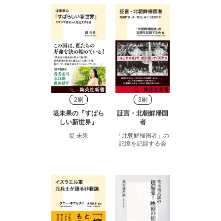
2刷
3刷
堤未果の『すばら
証言・北朝鮮帰国
しい新世界』
者
堤 未果
「北朝鮮帰国者」の
記憶を記録する会