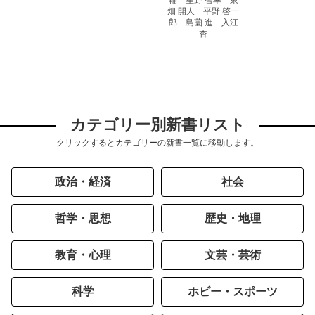
輔 星野 智幸 東
畑 開人 平野 啓一
郎 島薗 進 入江
杏
カテゴリー別新書リスト
クリックするとカテゴリーの新書一覧に移動します。
政治・経済
社会
哲学・思想
歴史・地理
教育・心理
文芸・芸術
科学
ホビー・スポーツ