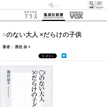
検索
メニュー
検索
○のない大人 ×だらけの子供
著者： 袰岩 奈々