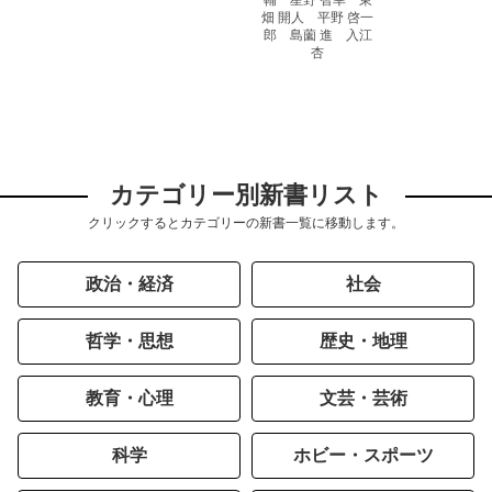
輔 星野 智幸 東
畑 開人 平野 啓一
郎 島薗 進 入江
杏
カテゴリー別新書リスト
クリックするとカテゴリーの新書一覧に移動します。
政治・経済
社会
哲学・思想
歴史・地理
教育・心理
文芸・芸術
科学
ホビー・スポーツ