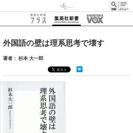
検索
メニュー
検索
外国語の壁は理系思考で壊す
著者： 杉本 大一郎