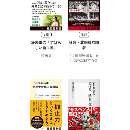
2刷
3刷
堤未果の『すばら
証言・北朝鮮帰国
しい新世界』
者
堤 未果
「北朝鮮帰国者」の
記憶を記録する会