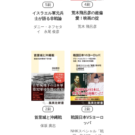
4刷
5刷
荒木飛呂彦の超偏
イスラエル軍元兵
愛！映画の掟
士が語る非戦論
荒木 飛呂彦
ダニー・ネフセタ
イ 永尾 俊彦
2刷
2刷
首里城と沖縄戦
戦国日本VSヨーロ
ッパ
保坂 廣志
NHKスペシャル「戦