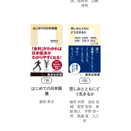
国」取材班 山崎
啓明
7刷
4刷
はじめての日本国
悲しみとともにど
債
う生きるか
服部 孝洋
柳田 邦男 若松 英
輔 星野 智幸 東
畑 開人 平野 啓一
郎 島薗 進 入江
杏