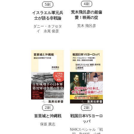
4刷
5刷
荒木飛呂彦の超偏
イスラエル軍元兵
愛！映画の掟
士が語る非戦論
荒木 飛呂彦
ダニー・ネフセタ
イ 永尾 俊彦
2刷
2刷
首里城と沖縄戦
戦国日本VSヨーロ
ッパ
保坂 廣志
NHKスペシャル「戦