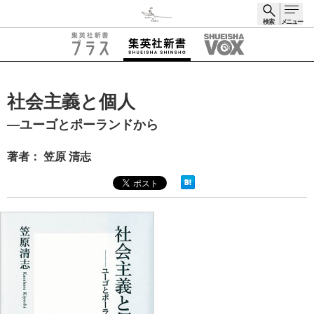
検索
メニュー
検索
社会主義と個人
―ユーゴとポーランドから
著者： 笠原 清志