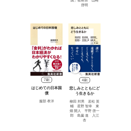
国」取材班 山崎
啓明
7刷
4刷
はじめての日本国
悲しみとともにど
債
う生きるか
服部 孝洋
柳田 邦男 若松 英
輔 星野 智幸 東
畑 開人 平野 啓一
郎 島薗 進 入江
杏