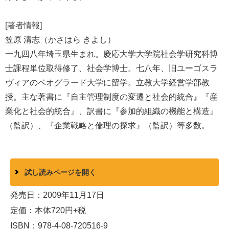
[著者情報]
笠原 清志（かさはら きよし）
一九四八年埼玉県生まれ。慶応大学大学院社会学研究科博
士課程単位取得修了、社会学博士。七八年、旧ユーゴスラ
ヴィアのベオグラード大学に留学。立教大学経営学部教
授。主な著書に『自主管理制度の変遷と社会的統合』『産
業化と社会的統合』、訳書に『参加的組織の機能と構造』
（監訳）、『企業戦略と倫理の探求』（監訳）等多数。
試し読みページを開く
発売日：2009年11月17日
定価：本体720円+税
ISBN：978-4-08-720516-9