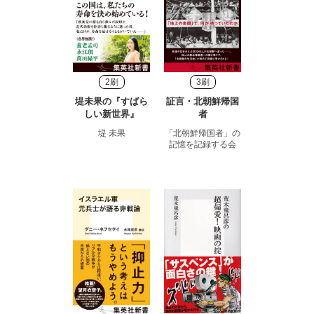
2刷
3刷
堤未果の『すばら
証言・北朝鮮帰国
しい新世界』
者
堤 未果
「北朝鮮帰国者」の
記憶を記録する会