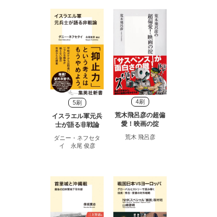
4刷
5刷
荒木飛呂彦の超偏
イスラエル軍元兵
愛！映画の掟
士が語る非戦論
荒木 飛呂彦
ダニー・ネフセタ
イ 永尾 俊彦