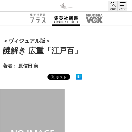
検索
メニュー
検索
＜ヴィジュアル版＞
謎解き 広重「江戸百」
著者： 原信田 実