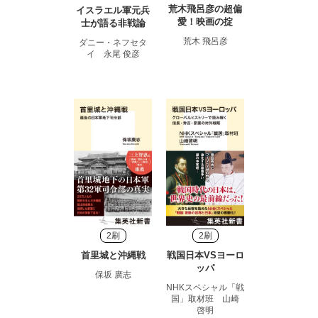
荒木飛呂彦の超偏
イスラエル軍元兵
愛！映画の掟
士が語る非戦論
荒木 飛呂彦
ダニー・ネフセタ
イ 永尾 俊彦
2刷
2刷
首里城と沖縄戦
戦国日本VSヨーロ
ッパ
保坂 廣志
NHKスペシャル「戦
国」取材班 山崎
啓明