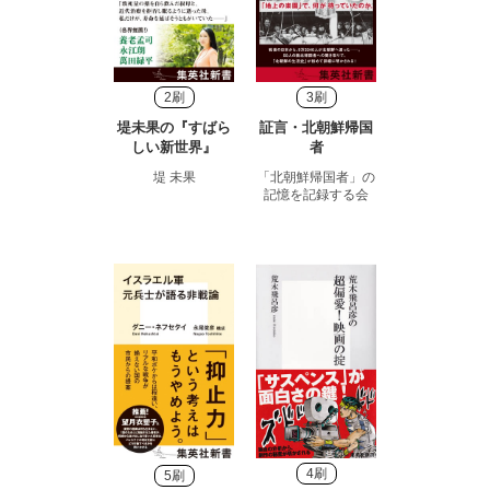
2刷
3刷
堤未果の『すばら
証言・北朝鮮帰国
しい新世界』
者
堤 未果
「北朝鮮帰国者」の
記憶を記録する会
4刷
5刷