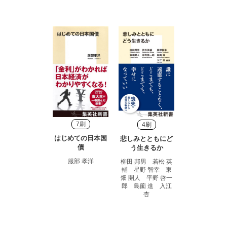
7刷
4刷
はじめての日本国
悲しみとともにど
債
う生きるか
服部 孝洋
柳田 邦男 若松 英
輔 星野 智幸 東
畑 開人 平野 啓一
郎 島薗 進 入江
杏