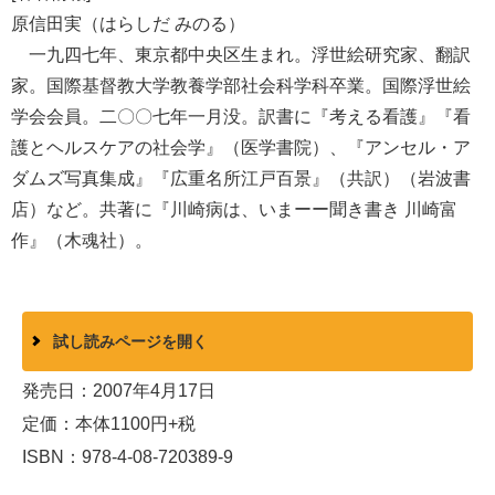
原信田実（はらしだ みのる）
一九四七年、東京都中央区生まれ。浮世絵研究家、翻訳
家。国際基督教大学教養学部社会科学科卒業。国際浮世絵
学会会員。二〇〇七年一月没。訳書に『考える看護』『看
護とヘルスケアの社会学』（医学書院）、『アンセル・ア
ダムズ写真集成』『広重名所江戸百景』（共訳）（岩波書
店）など。共著に『川崎病は、いまーー聞き書き 川崎富
作』（木魂社）。
試し読みページを開く
発売日：2007年4月17日
定価：本体1100円+税
ISBN：978-4-08-720389-9