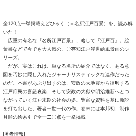
全120点一挙掲載えどひゃく（＝名所江戸百景）を、読み解
いた！
広重の有名な『名所江戸百景』、略して『江戸百』。絵
葉書などで今でも大人気の、ご存知江戸浮世絵風景画のシ
リーズ。
だが、実はこれは、単なる名所の紹介ではなく、ある意
図を巧妙に隠し入れたジャーナリスティックな連作だった
のだ。本書があぶり出すのは、安政の大地震から復興する
江戸庶民の喜怒哀楽、そして安政の大獄や明治維新へとつ
ながっていく江戸末期の社会の姿。豊富な資料を基に新説
を打ち出した、著者一世一代の作。巻末には本邦初、制作
月順の絵索引で全一二〇点を一挙掲載！
[著者情報]