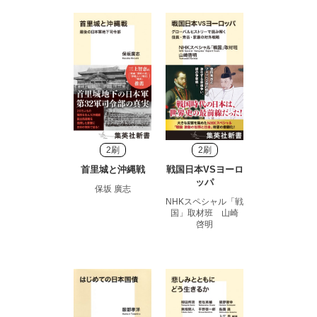
2刷
2刷
首里城と沖縄戦
戦国日本VSヨーロ
ッパ
保坂 廣志
NHKスペシャル「戦
国」取材班 山崎
啓明