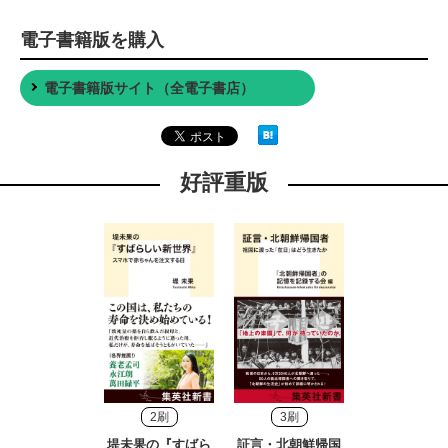
電子書籍版を購入
電子書籍版サイト（全電子書店）
好評重版
2刷
3刷
堤未果の『すばら
証言・北朝鮮帰国