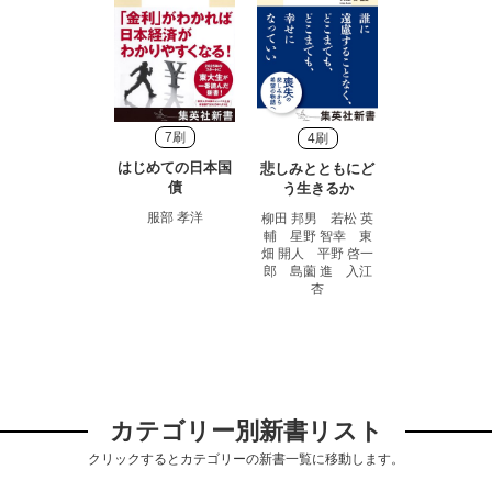
7刷
4刷
はじめての日本国
悲しみとともにど
債
う生きるか
服部 孝洋
柳田 邦男 若松 英
輔 星野 智幸 東
畑 開人 平野 啓一
郎 島薗 進 入江
杏
カテゴリー別新書リスト
クリックするとカテゴリーの新書一覧に移動します。