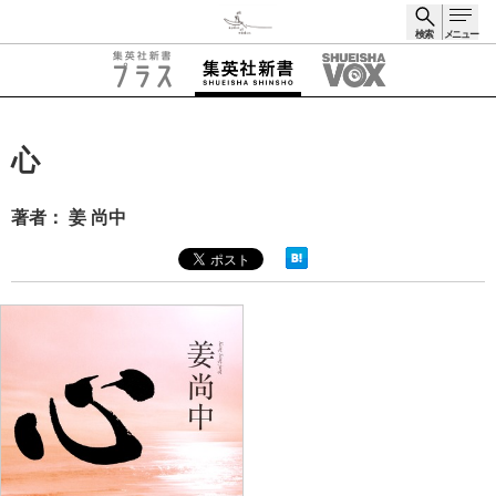
検索
メニュー
検索
心
著者： 姜 尚中