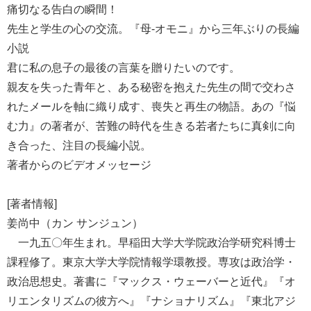
痛切なる告白の瞬間！
先生と学生の心の交流。『母-オモニ』から三年ぶりの長編
小説
君に私の息子の最後の言葉を贈りたいのです。
親友を失った青年と、ある秘密を抱えた先生の間で交わさ
れたメールを軸に織り成す、喪失と再生の物語。あの『悩
む力』の著者が、苦難の時代を生きる若者たちに真剣に向
き合った、注目の長編小説。
著者からのビデオメッセージ
[著者情報]
姜尚中（カン サンジュン）
一九五〇年生まれ。早稲田大学大学院政治学研究科博士
課程修了。東京大学大学院情報学環教授。専攻は政治学・
政治思想史。著書に『マックス・ウェーバーと近代』『オ
リエンタリズムの彼方へ』『ナショナリズム』『東北アジ