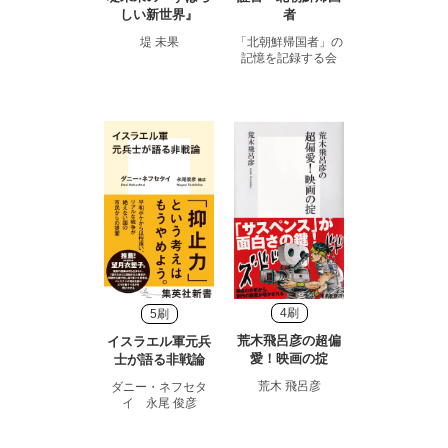
しい新世界』
者
堤 未果
「北朝鮮帰国者」の
記憶を記録する会
4刷
5刷
荒木飛呂彦の超偏
イスラエル軍元兵
愛！映画の掟
士が語る非戦論
荒木 飛呂彦
ダニー・ネフセタ
イ 永尾 俊彦