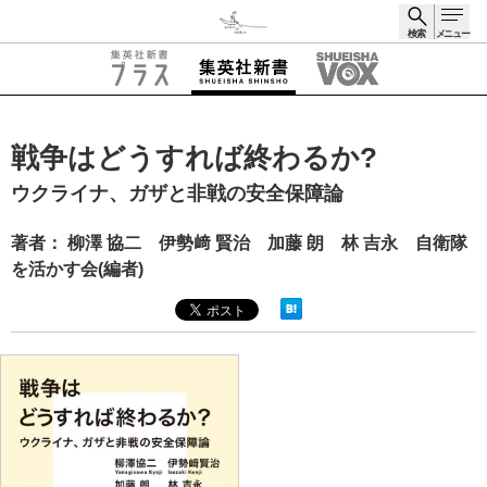
検索
メニュー
検索
戦争はどうすれば終わるか?
ウクライナ、ガザと非戦の安全保障論
著者： 柳澤 協二 伊勢﨑 賢治 加藤 朗 林 吉永 自衛隊
を活かす会(編者)