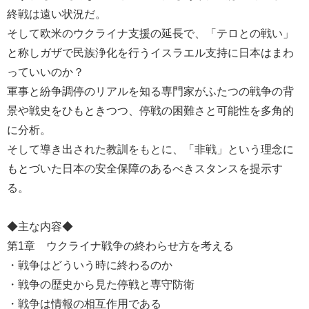
終戦は遠い状況だ。
そして欧米のウクライナ支援の延長で、「テロとの戦い」
と称しガザで民族浄化を行うイスラエル支持に日本はまわ
っていいのか？
軍事と紛争調停のリアルを知る専門家がふたつの戦争の背
景や戦史をひもときつつ、停戦の困難さと可能性を多角的
に分析。
そして導き出された教訓をもとに、「非戦」という理念に
もとづいた日本の安全保障のあるべきスタンスを提示す
る。
◆主な内容◆
第1章 ウクライナ戦争の終わらせ方を考える
・戦争はどういう時に終わるのか
・戦争の歴史から見た停戦と専守防衛
・戦争は情報の相互作用である