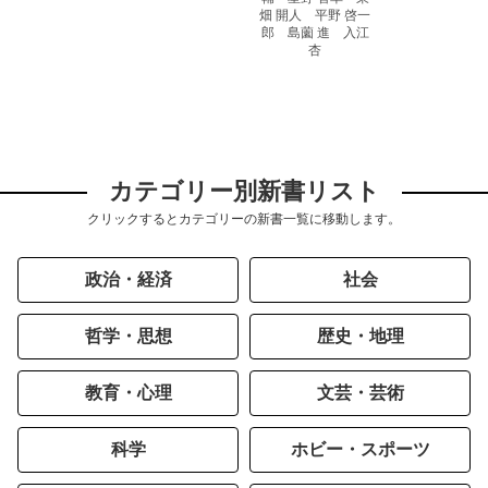
畑 開人 平野 啓一
郎 島薗 進 入江
杏
カテゴリー別新書リスト
クリックするとカテゴリーの新書一覧に移動します。
政治・経済
社会
哲学・思想
歴史・地理
教育・心理
文芸・芸術
科学
ホビー・スポーツ