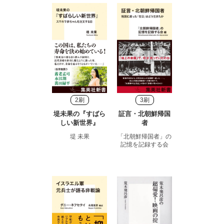
2刷
3刷
堤未果の『すばら
証言・北朝鮮帰国
しい新世界』
者
堤 未果
「北朝鮮帰国者」の
記憶を記録する会