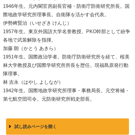
1946年生。元内閣官房副長官補・防衛庁防衛研究所長。国
際地政学研究所理事長。自衛隊を活かす会代表。
伊勢﨑賢治（いせざき けんじ）
1957年生。東京外国語大学名誉教授。PKO幹部として紛争
各地で武装解除を指揮。
加藤 朗（かとう あきら）
1951年生。国際政治学者。防衛庁防衛研究所を経て、桜美
林大学教授及び国際学研究所所長を歴任。現福島原発行動
隊理事。
林 吉永（はやし よしなが）
1942年生。国際地政学研究所理事・事務局長。元空将補・
第七航空団司令。元防衛研究所戦史部長。
試し読みページを開く