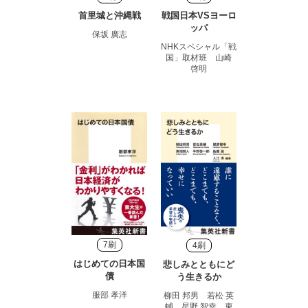
首里城と沖縄戦
戦国日本VSヨーロ
ッパ
保坂 廣志
NHKスペシャル「戦
国」取材班 山崎
啓明
7刷
4刷
はじめての日本国
悲しみとともにど
債
う生きるか
服部 孝洋
柳田 邦男 若松 英
輔 星野 智幸 東