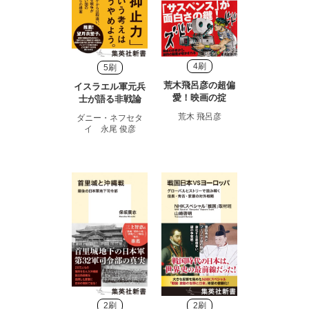
4刷
5刷
荒木飛呂彦の超偏
イスラエル軍元兵
愛！映画の掟
士が語る非戦論
荒木 飛呂彦
ダニー・ネフセタ
イ 永尾 俊彦
2刷
2刷