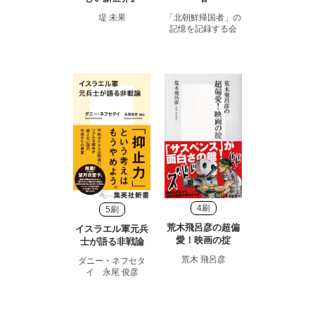
堤 未果
「北朝鮮帰国者」の
記憶を記録する会
4刷
5刷
荒木飛呂彦の超偏
イスラエル軍元兵
愛！映画の掟
士が語る非戦論
荒木 飛呂彦
ダニー・ネフセタ
イ 永尾 俊彦