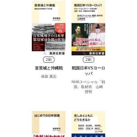
2刷
2刷
首里城と沖縄戦
戦国日本VSヨーロ
ッパ
保坂 廣志
NHKスペシャル「戦
国」取材班 山崎
啓明