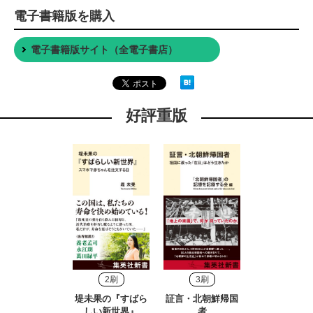
電子書籍版を購入
電子書籍版サイト（全電子書店）
好評重版
2刷
3刷
堤未果の『すばら
証言・北朝鮮帰国
しい新世界』
者