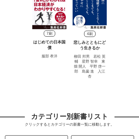
7刷
4刷
はじめての日本国
悲しみとともにど
債
う生きるか
服部 孝洋
柳田 邦男 若松 英
輔 星野 智幸 東
畑 開人 平野 啓一
郎 島薗 進 入江
杏
カテゴリー別新書リスト
クリックするとカテゴリーの新書一覧に移動します。