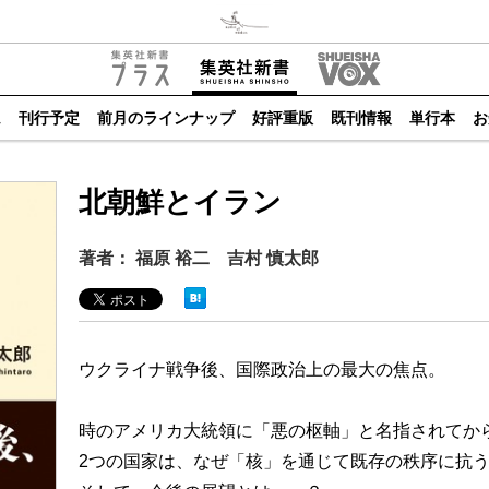
ム
刊行予定
前月のラインナップ
好評重版
既刊情報
単行本
お
北朝鮮とイラン
著者： 福原 裕二 吉村 慎太郎
ウクライナ戦争後、国際政治上の最大の焦点。
時のアメリカ大統領に「悪の枢軸」と名指されてから
2つの国家は、なぜ「核」を通じて既存の秩序に抗