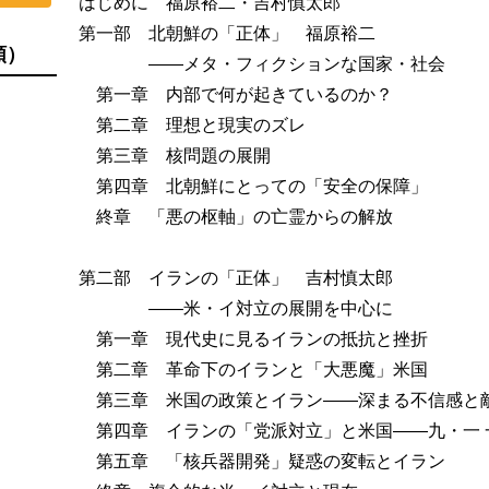
はじめに 福原裕二・吉村慎太郎
第一部 北朝鮮の「正体」 福原裕二
順）
――メタ・フィクションな国家・社会
第一章 内部で何が起きているのか？
第二章 理想と現実のズレ
第三章 核問題の展開
第四章 北朝鮮にとっての「安全の保障」
終章 「悪の枢軸」の亡霊からの解放
第二部 イランの「正体」 吉村慎太郎
――米・イ対立の展開を中心に
第一章 現代史に見るイランの抵抗と挫折
第二章 革命下のイランと「大悪魔」米国
第三章 米国の政策とイラン――深まる不信感と
第四章 イランの「党派対立」と米国――九・一 
第五章 「核兵器開発」疑惑の変転とイラン