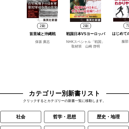
7
2刷
2刷
はじめて
首里城と沖縄戦
戦国日本VSヨーロッパ
服部
保坂 廣志
NHKスペシャル「戦国」
取材班 山崎 啓明
カテゴリー別新書リスト
クリックするとカテゴリーの新書一覧に移動します。
社会
哲学・思想
歴史・地理