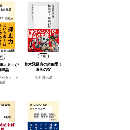
4刷
刷
荒木飛呂彦の超偏愛！
軍元兵士が
映画の掟
非戦論
荒木 飛呂彦
フセタイ 永
俊彦