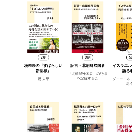
2刷
3刷
5
堤未果の『すばらしい
証言・北朝鮮帰国者
イスラエル
新世界』
語る
「北朝鮮帰国者」の記憶
を記録する会
堤 未果
ダニー・ネ
尾 