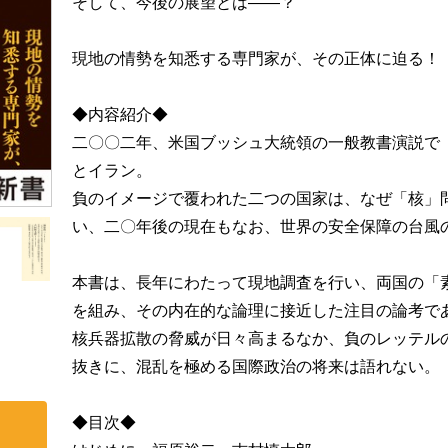
そして、今後の展望とは――？
現地の情勢を知悉する専門家が、その正体に迫る！
◆内容紹介◆
二〇〇二年、米国ブッシュ大統領の一般教書演説で
とイラン。
負のイメージで覆われた二つの国家は、なぜ「核」
い、二〇年後の現在もなお、世界の安全保障の台風
本書は、長年にわたって現地調査を行い、両国の「
を組み、その内在的な論理に接近した注目の論考で
核兵器拡散の脅威が日々高まるなか、負のレッテル
抜きに、混乱を極める国際政治の将来は語れない。
◆目次◆