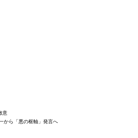
敵意
一から「悪の枢軸」発言へ