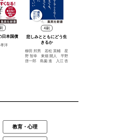
刷
4刷
の日本国債
悲しみとともにどう生
きるか
 孝洋
柳田 邦男 若松 英輔 星
野 智幸 東畑 開人 平野
啓一郎 島薗 進 入江 杏
教育・心理