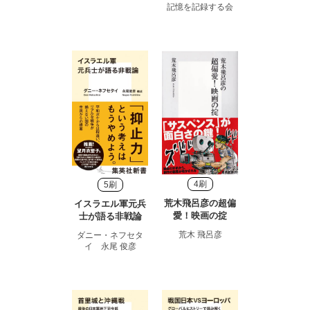
記憶を記録する会
4刷
5刷
荒木飛呂彦の超偏
イスラエル軍元兵
愛！映画の掟
士が語る非戦論
荒木 飛呂彦
ダニー・ネフセタ
イ 永尾 俊彦