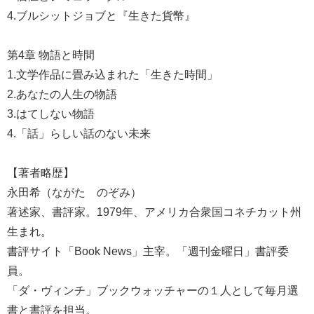
4.ブルシットジョブと『生きた貨幣』
第4章 物語と時間
1.文学作品に畳み込まれた「生きた時間」
2.あなたの人生の物語
3.はてしない物語
4.「話」らしい話のない未来
【著者略歴】
永田希（ながた のぞみ）
著述家、書評家。1979年、アメリカ合衆国コネチカット州
生まれ。
書評サイト「Book News」主宰。「週刊金曜日」書評委
員。
「ダ・ヴィンチ」ブックウォッチャーの１人として毎月選
書と書評を担当。