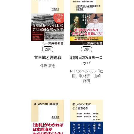
2刷
2刷
首里城と沖縄戦
戦国日本VSヨーロ
ッパ
保坂 廣志
NHKスペシャル「戦
国」取材班 山崎
啓明