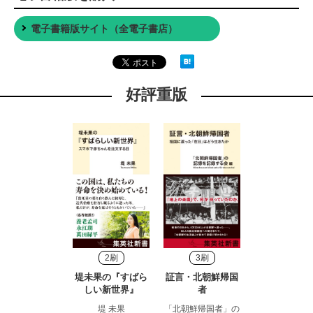
電子書籍版サイト（全電子書店）
好評重版
2刷
3刷
堤未果の『すばら
証言・北朝鮮帰国
しい新世界』
者
堤 未果
「北朝鮮帰国者」の