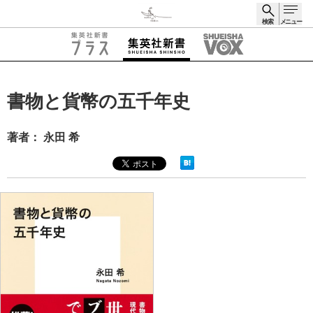
検索
メニュー
検索
書物と貨幣の五千年史
著者： 永田 希