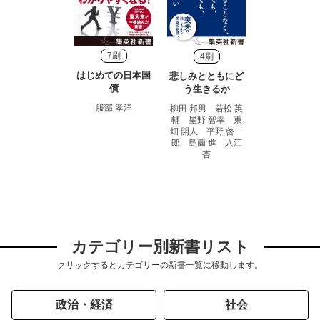
7刷
4刷
はじめての日本国
悲しみとともにど
債
う生きるか
服部 孝洋
柳田 邦男 若松 英
輔 星野 智幸 東
畑 開人 平野 啓一
郎 島薗 進 入江
杏
カテゴリー別新書リスト
クリックするとカテゴリーの新書一覧に移動します。
政治・経済
社会