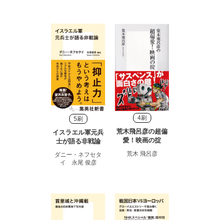
4刷
5刷
荒木飛呂彦の超偏
イスラエル軍元兵
愛！映画の掟
士が語る非戦論
荒木 飛呂彦
ダニー・ネフセタ
イ 永尾 俊彦