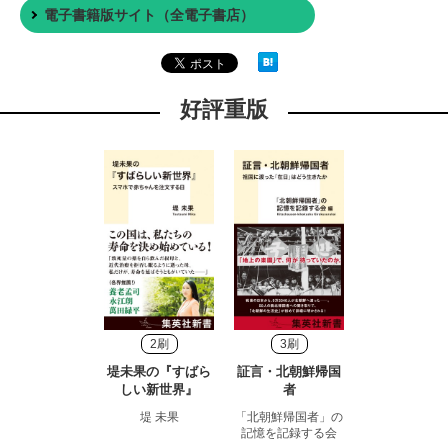
電子書籍版サイト（全電子書店）
好評重版
2刷
3刷
堤未果の『すばら
証言・北朝鮮帰国
しい新世界』
者
堤 未果
「北朝鮮帰国者」の
記憶を記録する会