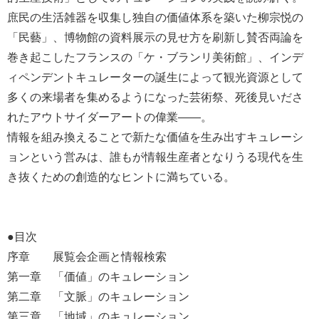
庶民の生活雑器を収集し独自の価値体系を築いた柳宗悦の
「民藝」、博物館の資料展示の見せ方を刷新し賛否両論を
巻き起こしたフランスの「ケ・ブランリ美術館」、インデ
ィペンデントキュレーターの誕生によって観光資源として
多くの来場者を集めるようになった芸術祭、死後見いださ
れたアウトサイダーアートの偉業――。
情報を組み換えることで新たな価値を生み出すキュレーシ
ョンという営みは、誰もが情報生産者となりうる現代を生
き抜くための創造的なヒントに満ちている。
●目次
序章 展覧会企画と情報検索
第一章 「価値」のキュレーション
第二章 「文脈」のキュレーション
第三章 「地域」のキュレーション