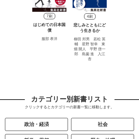
7刷
4刷
はじめての日本国
悲しみとともにど
債
う生きるか
服部 孝洋
柳田 邦男 若松 英
輔 星野 智幸 東
畑 開人 平野 啓一
郎 島薗 進 入江
杏
カテゴリー別新書リスト
クリックするとカテゴリーの新書一覧に移動します。
政治・経済
社会