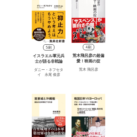
4刷
5刷
荒木飛呂彦の超偏
イスラエル軍元兵
愛！映画の掟
士が語る非戦論
荒木 飛呂彦
ダニー・ネフセタ
イ 永尾 俊彦