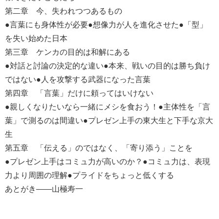
第二章 今、失われつつあるもの
●言葉にも身体性が必要●想像力が人を進化させた●「型」
を失い始めた日本
第三章 ケンカの目的は和解にある
●対話と討論の決定的な違い●本来、戦いの目的は勝ち負け
ではない●人を攻撃する武器になった言葉
第四章 「言葉」だけに頼ってはいけない
●親しくなりたいなら一緒にメシを食おう！●主体性を「言
葉」で測るのは間違い●プレゼン上手の東大生と下手な京大
生
第五章 「伝える」のではなく、「寄り添う」ことを
●プレゼン上手はコミュ力が高いのか？●コミュ力は、表現
力より周囲の理解●プライドをちょっと低くする
あとがき――山極寿一