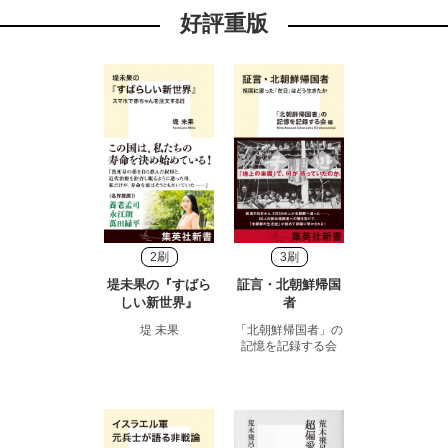
好評重版
2刷
3刷
堤未果の『すばら
証言・北朝鮮帰国
しい新世界』
者
堤 未果
「北朝鮮帰国者」の
記憶を記録する会