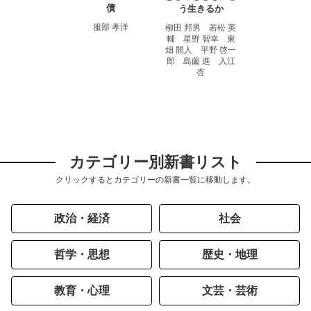
債
う生きるか
服部 孝洋
柳田 邦男 若松 英
輔 星野 智幸 東
畑 開人 平野 啓一
郎 島薗 進 入江
杏
カテゴリー別新書リスト
クリックするとカテゴリーの新書一覧に移動します。
政治・経済
社会
哲学・思想
歴史・地理
教育・心理
文芸・芸術