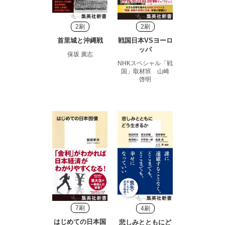
2刷
2刷
首里城と沖縄戦
戦国日本VSヨーロ
ッパ
保坂 廣志
NHKスペシャル「戦
国」取材班 山崎
啓明
7刷
4刷
はじめての日本国
悲しみとともにど