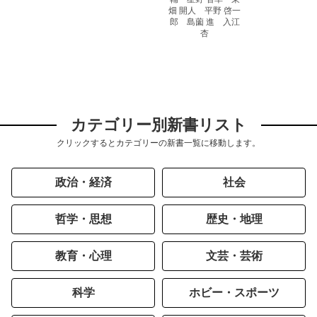
畑 開人 平野 啓一
郎 島薗 進 入江
杏
カテゴリー別新書リスト
クリックするとカテゴリーの新書一覧に移動します。
政治・経済
社会
哲学・思想
歴史・地理
教育・心理
文芸・芸術
科学
ホビー・スポーツ