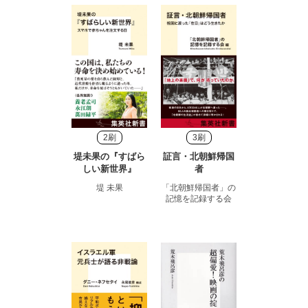
2刷
3刷
堤未果の『すばら
証言・北朝鮮帰国
しい新世界』
者
堤 未果
「北朝鮮帰国者」の
記憶を記録する会