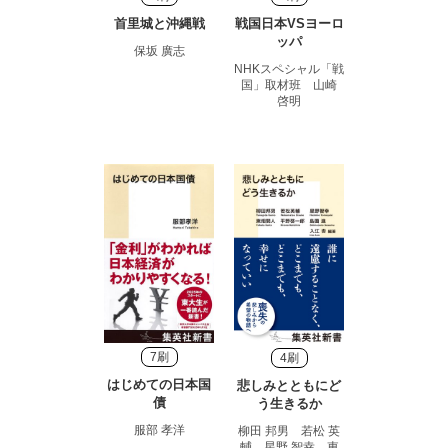
首里城と沖縄戦
戦国日本VSヨーロ
ッパ
保坂 廣志
NHKスペシャル「戦
国」取材班 山崎
啓明
7刷
4刷
はじめての日本国
悲しみとともにど
債
う生きるか
服部 孝洋
柳田 邦男 若松 英
輔 星野 智幸 東