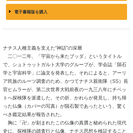
電子書籍版を購入
ナチス人種主義を支えた“神話”の深層
二〇一二年、「宇宙から来たブッダ」というタイトル
で、シュトゥットガルト大学のグループが、学会誌「隕石
学と宇宙科学」に論文を発表した。それによると、アーリ
ア民族のルーツ調査のため、かつてナチス親衛隊（SS）長
官ヒムラーが、第二次世界大戦前夜の一九三八年にチベッ
トへ探検隊を派遣した。その折、かれらが発見し、持ち帰
った仏像（カバーの写真）が隕石製であったという、驚く
べき鑑定結果が報告された。
胸に「卍」が刻まれたこの仏像の真贋と秘められた現代
史に、探検隊の踏査行と仏像、ナチス思想を検証すること