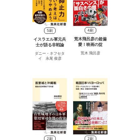
4刷
5刷
荒木飛呂彦の超偏
イスラエル軍元兵
愛！映画の掟
士が語る非戦論
荒木 飛呂彦
ダニー・ネフセタ
イ 永尾 俊彦
2刷
2刷