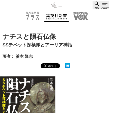
検索
メニュー
検索
ナチスと隕石仏像
SSチベット探検隊とアーリア神話
著者： 浜本 隆志