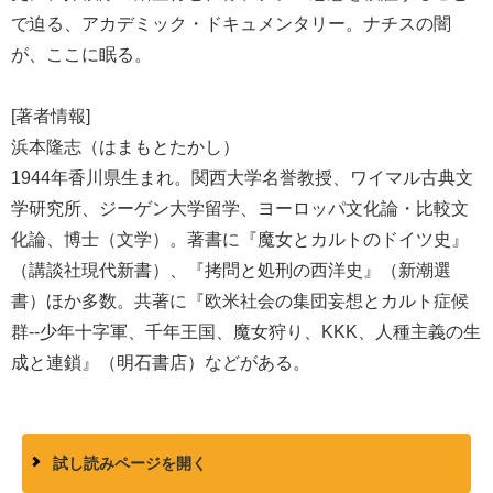
で迫る、アカデミック・ドキュメンタリー。ナチスの闇
が、ここに眠る。
[著者情報]
浜本隆志（はまもとたかし）
1944年香川県生まれ。関西大学名誉教授、ワイマル古典文
学研究所、ジーゲン大学留学、ヨーロッパ文化論・比較文
化論、博士（文学）。著書に『魔女とカルトのドイツ史』
（講談社現代新書）、『拷問と処刑の西洋史』（新潮選
書）ほか多数。共著に『欧米社会の集団妄想とカルト症候
群--少年十字軍、千年王国、魔女狩り、KKK、人種主義の生
成と連鎖』（明石書店）などがある。
試し読みページを開く